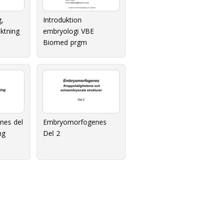
g,
Introduktion
ktning
embryologi VBE
Biomed prgm
nes del
Embryomorfogenes
ng
Del 2