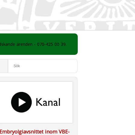
ådskande ärenden - 070-425 00 39.
Embryolgiavsnittet inom VBE-