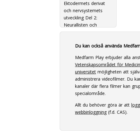
Ektodermets derivat
och nervsystemets
utveckling Del 2:
Neurallisten och
bildningen av PNS samt
ansiktsregionen
Du kan också använda Medfar
Medfarm Play erbjuder alla ans
Vetenskapsområdet för Medici
universitet
möjligheten att själv
administrera videofilmer. Du k
kanaler där flera filmer kan grup
specialområde.
Allt du behöver göra är att
log
webbinloggning
(f.d. CAS).