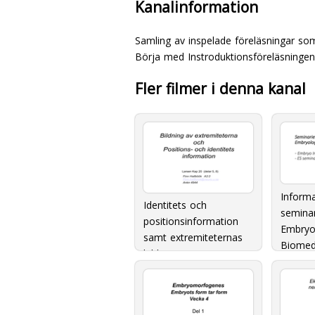
Kanalinformation
Samling av inspelade föreläsningar som
Börja med Instroduktionsföreläsningen
Fler filmer i denna kanal
Inform
Identitets och
semina
positionsinformation
Embryol
samt extremiteternas
Biomed
bildning