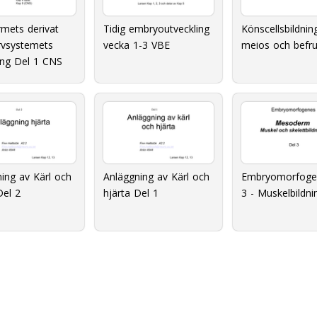
mets derivat
Tidig embryoutveckling
Könscellsbildnin
rvsystemets
vecka 1-3 VBE
meios och befru
ing Del 1 CNS
ing av Kärl och
Anläggning av Kärl och
Embryomorfoge
Del 2
hjärta Del 1
3 - Muskelbildni