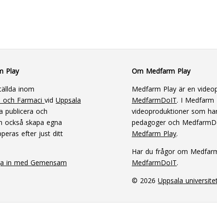
m Play
Om Medfarm Play
tällda inom
Medfarm Play är en videop
n och Farmaci
vid
Uppsala
MedfarmDoIT
. I Medfarm P
a publicera och
videoproduktioner som har
an också skapa egna
pedagoger och MedfarmD
peras efter just ditt
Medfarm Play
.
Har du frågor om Medfar
ga in med Gemensam
MedfarmDoIT
.
© 2026
Uppsala universite