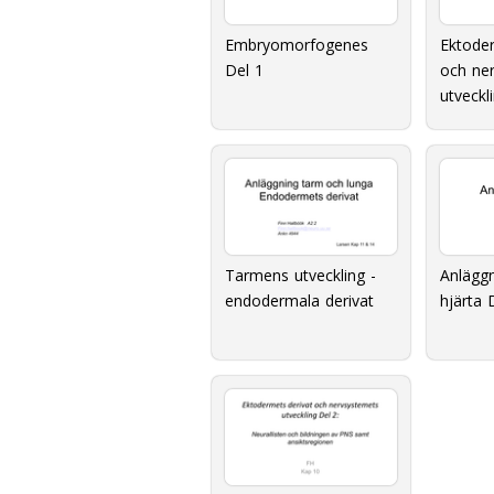
Embryomorfogenes
Ektoder
Del 1
och ne
utveckl
Tarmens utveckling -
Anläggn
endodermala derivat
hjärta 