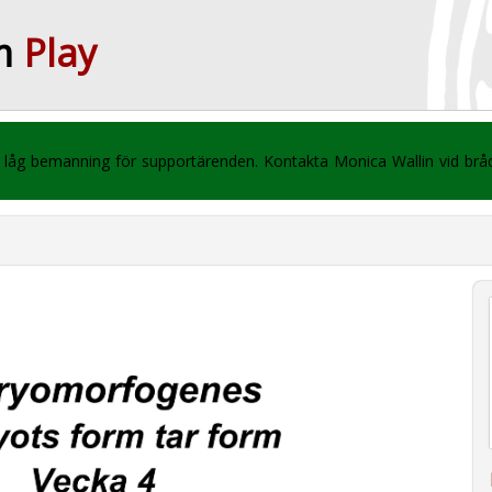
m
Play
 vi låg bemanning för supportärenden. Kontakta Monica Wallin vid br