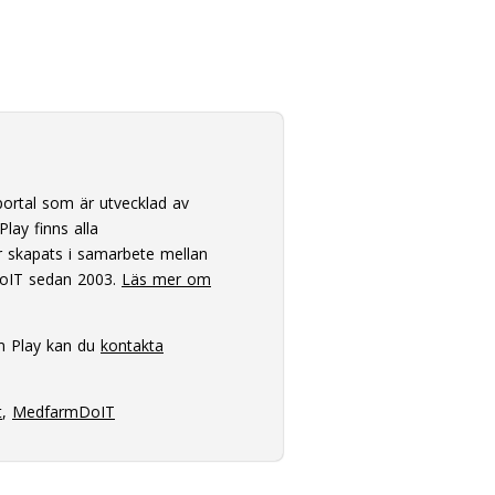
ortal som är utvecklad av
lay finns alla
 skapats i samarbete mellan
oIT sedan 2003.
Läs mer om
m Play kan du
kontakta
t
,
MedfarmDoIT