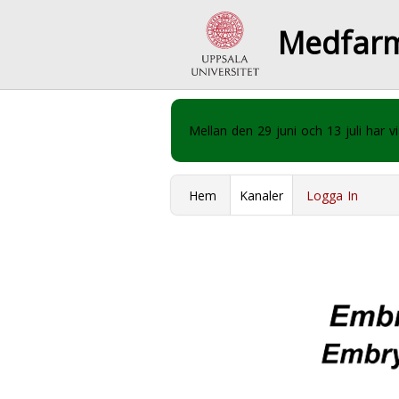
Medfar
Mellan den 29 juni och 13 juli har
Hem
Kanaler
Logga In