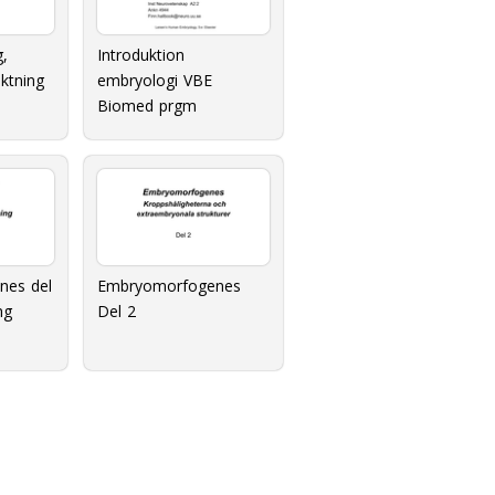
g,
Introduktion
ktning
embryologi VBE
Biomed prgm
nes del
Embryomorfogenes
ng
Del 2