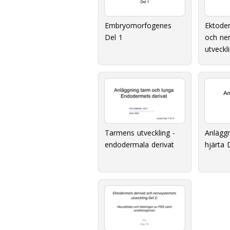
Embryomorfogenes
Ektoder
Del 1
och ne
utveckl
Tarmens utveckling -
Anläggn
endodermala derivat
hjärta 