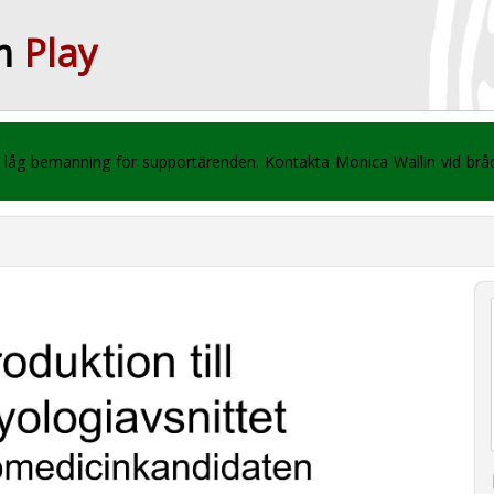
m
Play
 vi låg bemanning för supportärenden. Kontakta Monica Wallin vid br