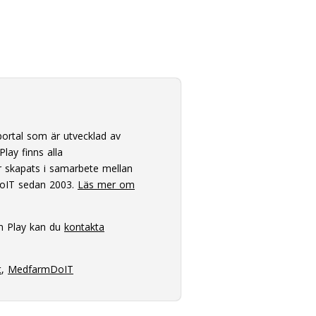
ortal som är utvecklad av
lay finns alla
 skapats i samarbete mellan
oIT sedan 2003.
Läs mer om
m Play kan du
kontakta
t
,
MedfarmDoIT