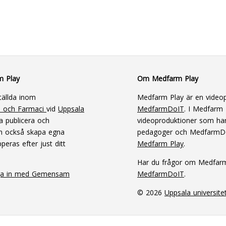
m Play
Om Medfarm Play
tällda inom
Medfarm Play är en videop
n och Farmaci
vid
Uppsala
MedfarmDoIT
. I Medfarm P
a publicera och
videoproduktioner som har
an också skapa egna
pedagoger och MedfarmD
peras efter just ditt
Medfarm Play
.
Har du frågor om Medfar
ga in med Gemensam
MedfarmDoIT
.
© 2026
Uppsala universite