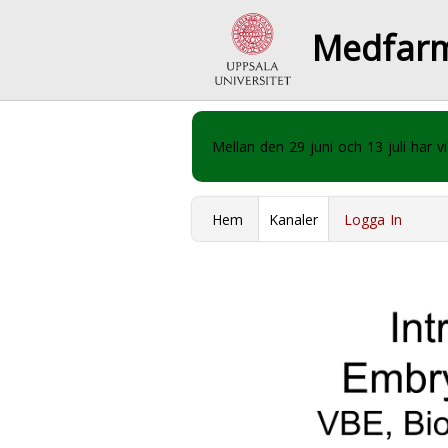
Medfar
Mellan den 29 juni och 13 juli har
Hem
Kanaler
Logga In