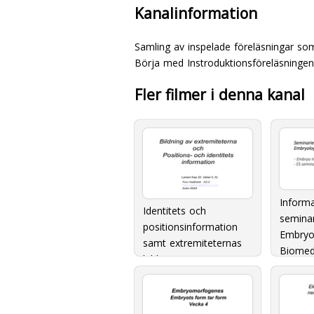
Kanalinformation
Samling av inspelade föreläsningar som
Börja med Instroduktionsföreläsningen
Fler filmer i denna kanal
Inform
Identitets och
semina
positionsinformation
Embryol
samt extremiteternas
Biomed
bildning