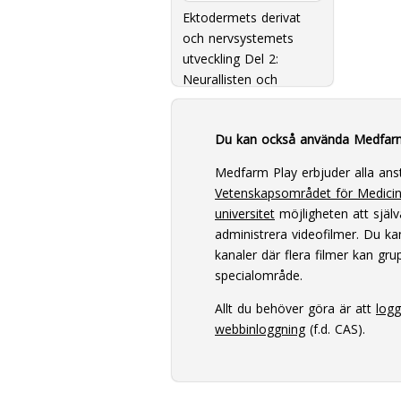
Ektodermets derivat
och nervsystemets
utveckling Del 2:
Neurallisten och
bildningen av PNS samt
ansiktsregionen
Du kan också använda Medfar
Medfarm Play erbjuder alla ans
Vetenskapsområdet för Medici
universitet
möjligheten att själv
administrera videofilmer. Du k
kanaler där flera filmer kan grup
specialområde.
Allt du behöver göra är att
log
webbinloggning
(f.d. CAS).