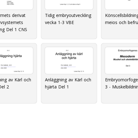
mets derivat
Tidig embryoutveckling
Könscellsbildnin
rvsystemets
vecka 1-3 VBE
meios och befru
ing Del 1 CNS
ing av Kärl och
Anläggning av Kärl och
Embryomorfoge
Del 2
hjärta Del 1
3 - Muskelbildni