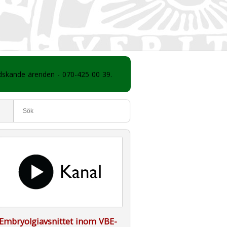
ådskande ärenden - 070-425 00 39.
Embryolgiavsnittet inom VBE-