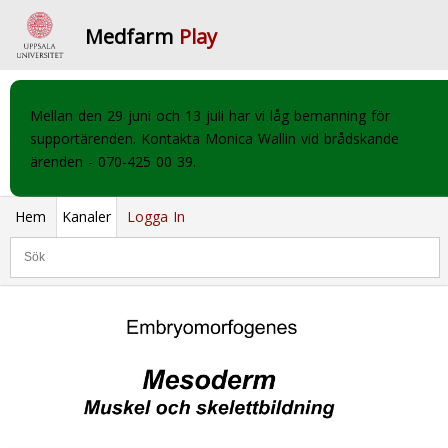
Medfarm
Play
Mellan den 29 juni och 13 juli har vi låg bemanning för
supportärenden. Kontakta Monica Wallin vid brådskande
ärenden - 070-425 00 39.
Hem
Kanaler
Logga In