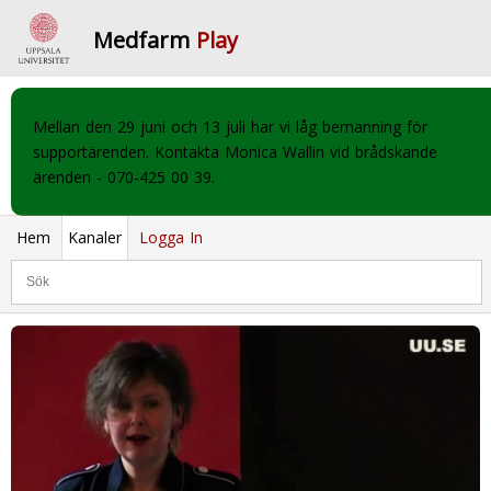
Medfarm
Play
Mellan den 29 juni och 13 juli har vi låg bemanning för
supportärenden. Kontakta Monica Wallin vid brådskande
ärenden - 070-425 00 39.
Hem
Kanaler
Logga In