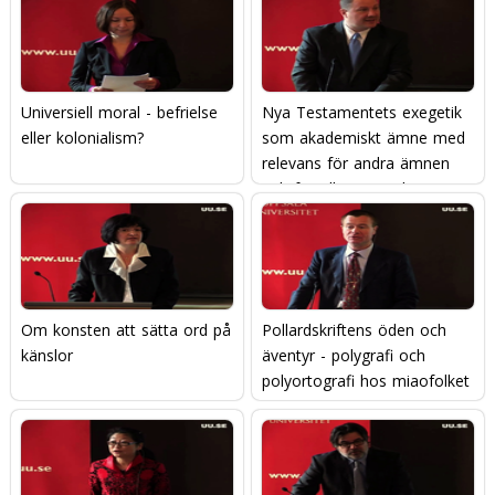
Universiell moral - befrielse
Nya Testamentets exegetik
eller kolonialism?
som akademiskt ämne med
relevans för andra ämnen
och för alla människor
Om konsten att sätta ord på
Pollardskriftens öden och
känslor
äventyr - polygrafi och
polyortografi hos miaofolket
i sydvästra Kina