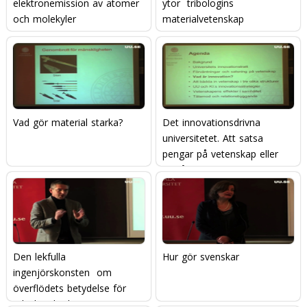
elektronemission av atomer
ytor  tribologins
och molekyler
materialvetenskap
Vad gör material starka?
Det innovationsdrivna
universitetet. Att satsa
pengar på vetenskap eller
att låta innovationer växa
fram?
Den lekfulla
Hur gör svenskar
ingenjörskonsten  om
överflödets betydelse för
teknik och ekonomi