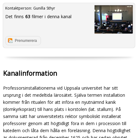
Kontaktperson:
Gunilla Sthyr
Det finns
63
filmer i denna kanal
Prenumerera
Kanalinformation
Professorsinstallationerna vid Uppsala universitet har sitt
ursprung i det medeltida lärosätet. Själva ter­men installation
kommer från ritualen för att in­föra en nyutnämnd kanik
(domkyrkopräst) till hans plats i korstolen (lat. stallum). På
samma sätt har universitetets rektor symboliskt installerat
professorer genom att högtidligt föra in dem i procession till
kate­dern och låta dem hålla en föreläsning. Denna högtidlig­het
är dokumenterad från december 1625 och har sedan obrutet