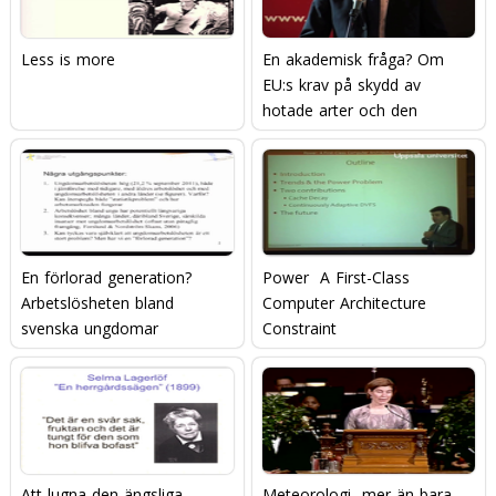
Less is more
En akademisk fråga? Om
EU:s krav på skydd av
hotade arter och den
svenska vargjakten
En förlorad generation?
Power  A First-Class
Arbetslösheten bland
Computer Architecture
svenska ungdomar
Constraint
Att lugna den ängsliga
Meteorologi  mer än bara