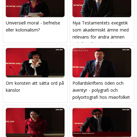
Universiell moral - befrielse
Nya Testamentets exegetik
eller kolonialism?
som akademiskt ämne med
relevans för andra ämnen
och för alla människor
Om konsten att sätta ord på
Pollardskriftens öden och
känslor
äventyr - polygrafi och
polyortografi hos miaofolket
i sydvästra Kina