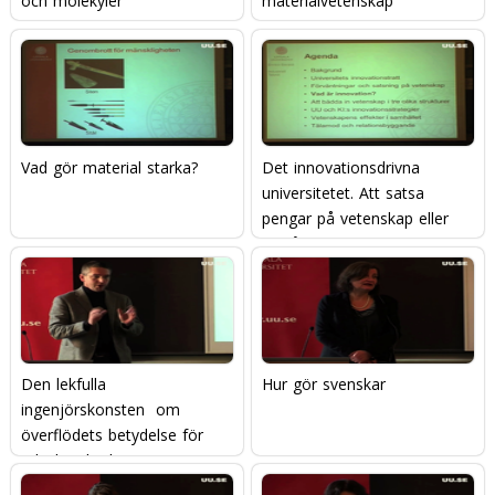
och molekyler
materialvetenskap
Vad gör material starka?
Det innovationsdrivna
universitetet. Att satsa
pengar på vetenskap eller
att låta innovationer växa
fram?
Den lekfulla
Hur gör svenskar
ingenjörskonsten  om
överflödets betydelse för
teknik och ekonomi