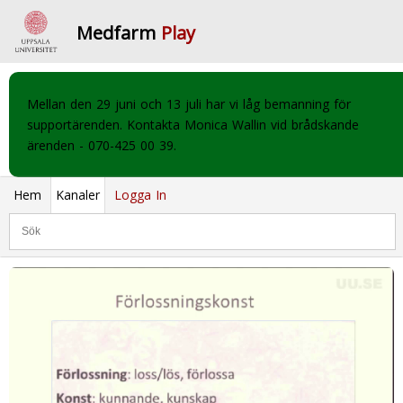
Medfarm
Play
Mellan den 29 juni och 13 juli har vi låg bemanning för
supportärenden. Kontakta Monica Wallin vid brådskande
ärenden - 070-425 00 39.
Hem
Kanaler
Logga In