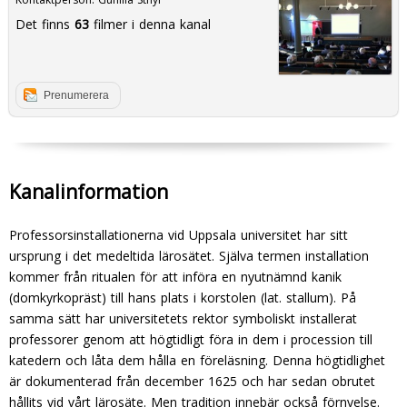
Det finns
63
filmer i denna kanal
Prenumerera
Kanalinformation
Professorsinstallationerna vid Uppsala universitet har sitt
ursprung i det medeltida lärosätet. Själva ter­men installation
kommer från ritualen för att in­föra en nyutnämnd kanik
(domkyrkopräst) till hans plats i korstolen (lat. stallum). På
samma sätt har universitetets rektor symboliskt installerat
professorer genom att högtidligt föra in dem i procession till
kate­dern och låta dem hålla en föreläsning. Denna högtidlig­het
är dokumenterad från december 1625 och har sedan obrutet
hållits vid vårt lärosäte. Men tradition innebär också förnyelse.