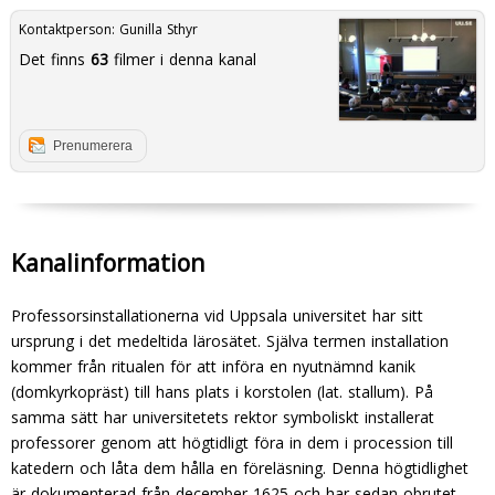
Kontaktperson:
Gunilla Sthyr
Det finns
63
filmer i denna kanal
Prenumerera
Kanalinformation
Professorsinstallationerna vid Uppsala universitet har sitt
ursprung i det medeltida lärosätet. Själva ter­men installation
kommer från ritualen för att in­föra en nyutnämnd kanik
(domkyrkopräst) till hans plats i korstolen (lat. stallum). På
samma sätt har universitetets rektor symboliskt installerat
professorer genom att högtidligt föra in dem i procession till
kate­dern och låta dem hålla en föreläsning. Denna högtidlig­het
är dokumenterad från december 1625 och har sedan obrutet