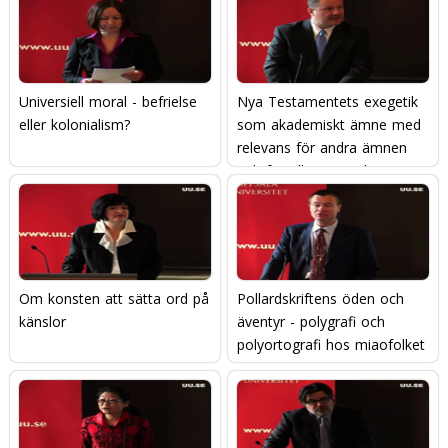
Universiell moral - befrielse
Nya Testamentets exegetik
eller kolonialism?
som akademiskt ämne med
relevans för andra ämnen
och för alla människor
Om konsten att sätta ord på
Pollardskriftens öden och
känslor
äventyr - polygrafi och
polyortografi hos miaofolket
i sydvästra Kina