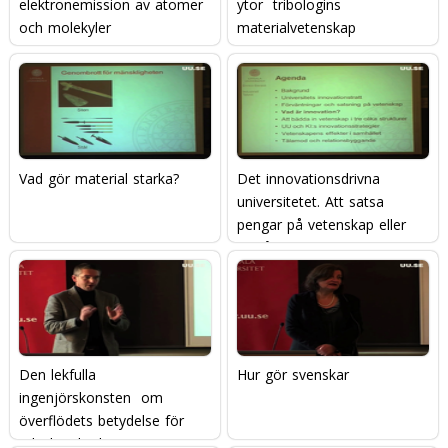
elektronemission av atomer
ytor  tribologins
och molekyler
materialvetenskap
Vad gör material starka?
Det innovationsdrivna
universitetet. Att satsa
pengar på vetenskap eller
att låta innovationer växa
fram?
Den lekfulla
Hur gör svenskar
ingenjörskonsten  om
överflödets betydelse för
teknik och ekonomi