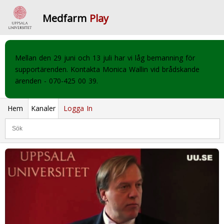
Medfarm
Play
Mellan den 29 juni och 13 juli har vi låg bemanning för
supportärenden. Kontakta Monica Wallin vid brådskande
ärenden - 070-425 00 39.
Hem
Kanaler
Logga In