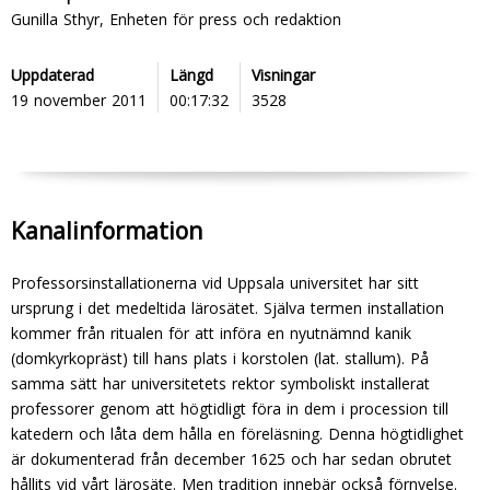
Gunilla Sthyr, Enheten för press och redaktion
Uppdaterad
Längd
Visningar
19 november 2011
00:17:32
3528
Kanalinformation
Professorsinstallationerna vid Uppsala universitet har sitt
ursprung i det medeltida lärosätet. Själva ter­men installation
kommer från ritualen för att in­föra en nyutnämnd kanik
(domkyrkopräst) till hans plats i korstolen (lat. stallum). På
samma sätt har universitetets rektor symboliskt installerat
professorer genom att högtidligt föra in dem i procession till
kate­dern och låta dem hålla en föreläsning. Denna högtidlig­het
är dokumenterad från december 1625 och har sedan obrutet
hållits vid vårt lärosäte. Men tradition innebär också förnyelse.