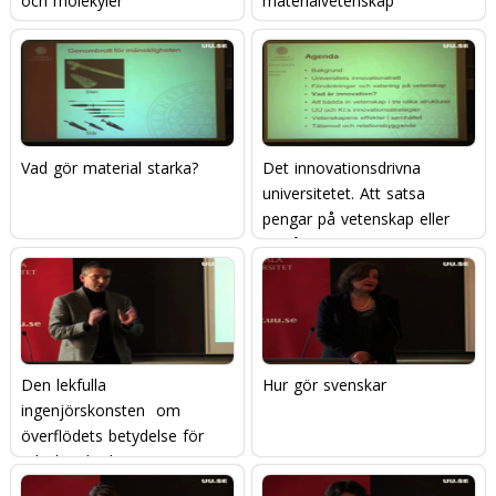
och molekyler
materialvetenskap
Vad gör material starka?
Det innovationsdrivna
universitetet. Att satsa
pengar på vetenskap eller
att låta innovationer växa
fram?
Den lekfulla
Hur gör svenskar
ingenjörskonsten  om
överflödets betydelse för
teknik och ekonomi