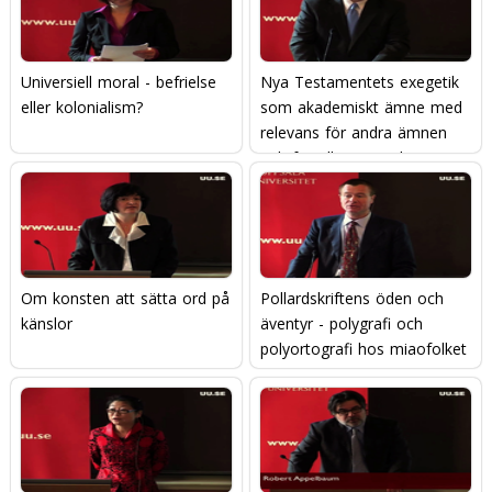
Universiell moral - befrielse
Nya Testamentets exegetik
eller kolonialism?
som akademiskt ämne med
relevans för andra ämnen
och för alla människor
Om konsten att sätta ord på
Pollardskriftens öden och
känslor
äventyr - polygrafi och
polyortografi hos miaofolket
i sydvästra Kina