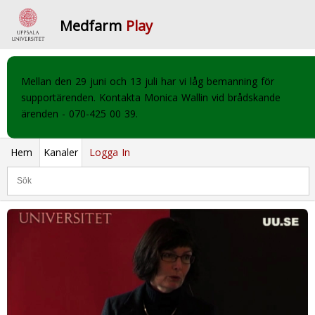
Medfarm
Play
Mellan den 29 juni och 13 juli har vi låg bemanning för
supportärenden. Kontakta Monica Wallin vid brådskande
ärenden - 070-425 00 39.
Hem
Kanaler
Logga In