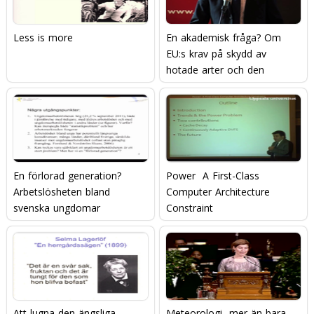
Less is more
En akademisk fråga? Om
EU:s krav på skydd av
hotade arter och den
svenska vargjakten
En förlorad generation?
Power  A First-Class
Arbetslösheten bland
Computer Architecture
svenska ungdomar
Constraint
Att lugna den ängsliga
Meteorologi  mer än bara