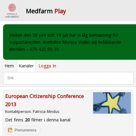
Medfarm
Play
Mellan den 29 juni och 13 juli har vi låg bemanning för
supportärenden. Kontakta Monica Wallin vid brådskande
ärenden - 070-425 00 39.
Hem
Kanaler
Logga In
European Citizenship Conference
2013
Kontaktperson:
Patricia Mindus
Det finns
20
filmer i denna kanal
Prenumerera