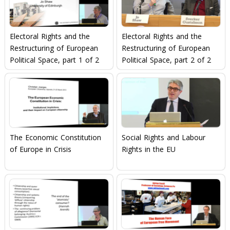
Electoral Rights and the
Electoral Rights and the
Restructuring of European
Restructuring of European
Political Space, part 1 of 2
Political Space, part 2 of 2
The Economic Constitution
Social Rights and Labour
of Europe in Crisis
Rights in the EU