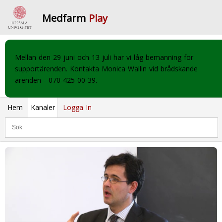
Medfarm
Play
Mellan den 29 juni och 13 juli har vi låg bemanning för
supportärenden. Kontakta Monica Wallin vid brådskande
ärenden - 070-425 00 39.
Hem
Kanaler
Logga In