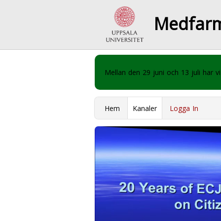
Medfar
Mellan den 29 juni och 13 juli har
Hem
Kanaler
Logga In