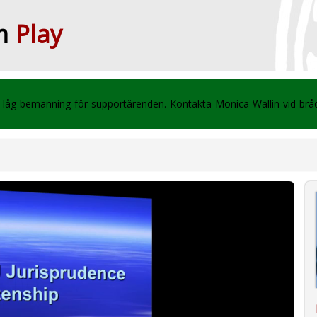
m
Play
 vi låg bemanning för supportärenden. Kontakta Monica Wallin vid br