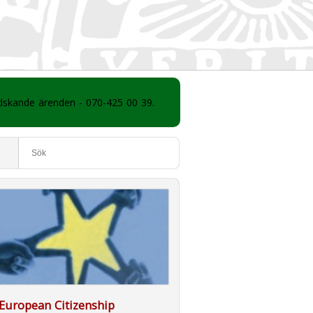
ådskande ärenden - 070-425 00 39.
European Citizenship