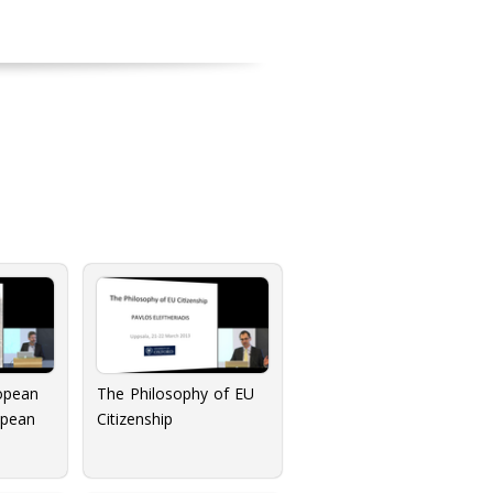
opean
The Philosophy of EU
opean
Citizenship