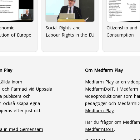
onomic
Social Rights and
Citizenship and
ution of Europe
Labour Rights in the EU
Consumption
s
m Play
Om Medfarm Play
tällda inom
Medfarm Play är en videop
n och Farmaci
vid
Uppsala
MedfarmDoIT
. I Medfarm P
a publicera och
videoproduktioner som har
an också skapa egna
pedagoger och MedfarmD
peras efter just ditt
Medfarm Play
.
Har du frågor om Medfar
ga in med Gemensam
MedfarmDoIT
.