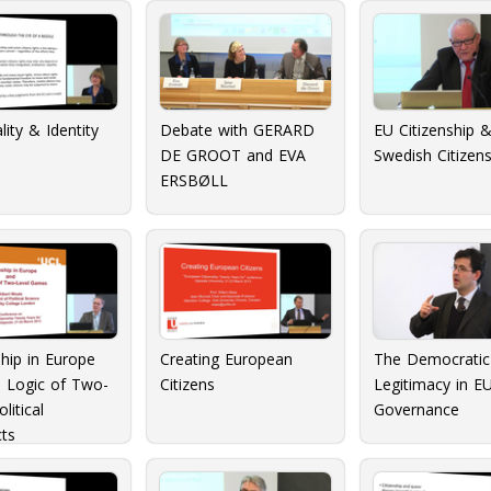
lity & Identity
Debate with GERARD
EU Citizenship 
DE GROOT and EVA
Swedish Citizens
ERSBØLL
ship in Europe
Creating European
The Democratic
e Logic of Two-
Citizens
Legitimacy in E
litical
Governance
ts