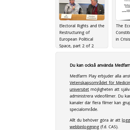
Electoral Rights and the
The Ec
Restructuring of
Constit
European Political
in Crisi
Space, part 2 of 2
Du kan också använda Medfar
Medfarm Play erbjuder alla ans
Vetenskapsområdet för Medici
universitet
möjligheten att själv
administrera videofilmer. Du k
kanaler där flera filmer kan grup
specialområde.
Allt du behöver göra är att
log
webbinloggning
(f.d. CAS).