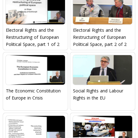
Electoral Rights and the
Electoral Rights and the
Restructuring of European
Restructuring of European
Political Space, part 1 of 2
Political Space, part 2 of 2
The Economic Constitution
Social Rights and Labour
of Europe in Crisis
Rights in the EU