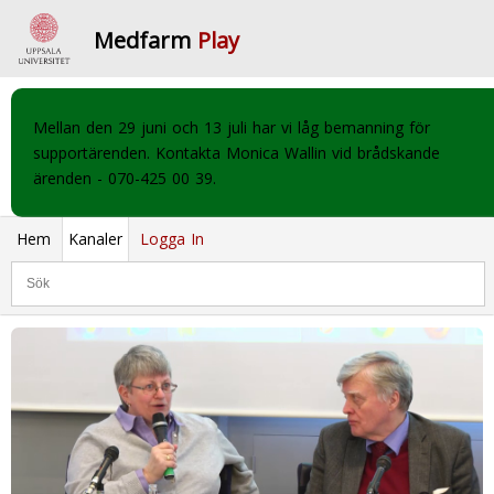
Medfarm
Play
Mellan den 29 juni och 13 juli har vi låg bemanning för
supportärenden. Kontakta Monica Wallin vid brådskande
ärenden - 070-425 00 39.
Hem
Kanaler
Logga In