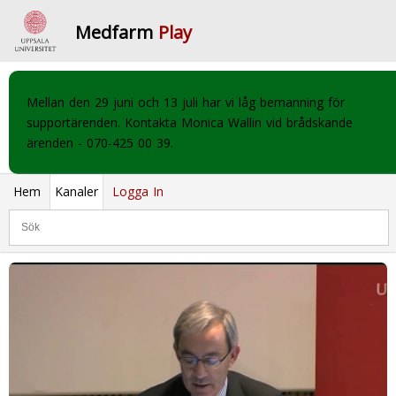
Medfarm
Play
Mellan den 29 juni och 13 juli har vi låg bemanning för
supportärenden. Kontakta Monica Wallin vid brådskande
ärenden - 070-425 00 39.
Hem
Kanaler
Logga In