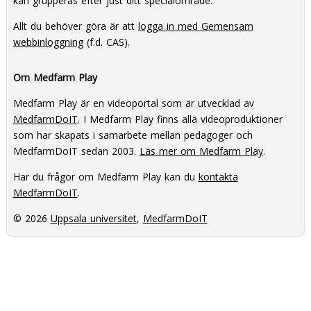
kan grupperas efter just ditt specialområde.
Allt du behöver göra är att
logga in med Gemensam
webbinloggning
(f.d. CAS).
Om Medfarm Play
Medfarm Play är en videoportal som är utvecklad av
MedfarmDoIT
. I Medfarm Play finns alla videoproduktioner
som har skapats i samarbete mellan pedagoger och
MedfarmDoIT sedan 2003.
Läs mer om Medfarm Play
.
Har du frågor om Medfarm Play kan du
kontakta
MedfarmDoIT
.
© 2026
Uppsala universitet
,
MedfarmDoIT