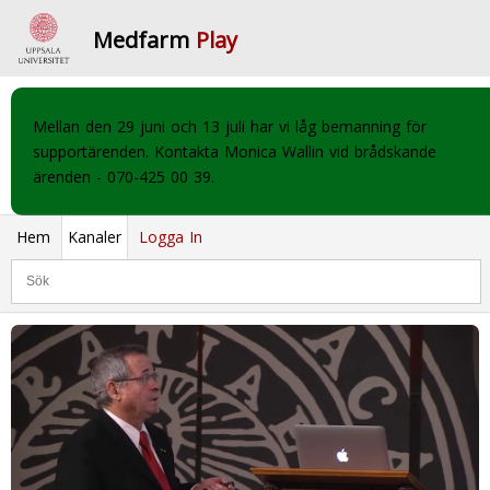
Medfarm
Play
Mellan den 29 juni och 13 juli har vi låg bemanning för
supportärenden. Kontakta Monica Wallin vid brådskande
ärenden - 070-425 00 39.
Hem
Kanaler
Logga In