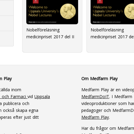
Nobelföreläsning
Nobelföreläsning
medicinpriset 2017 del II
medicinpriset 2017 del
m Play
Om Medfarm Play
tällda inom
Medfarm Play är en videop
n och Farmaci
vid
Uppsala
MedfarmDoIT
. I Medfarm P
a publicera och
videoproduktioner som har
an också skapa egna
pedagoger och MedfarmD
peras efter just ditt
Medfarm Play
.
Har du frågor om Medfar