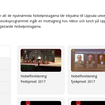
on att de nyutnämnda Nobelpristagarna blir inbjudna till Uppsala uni
I besöksprogrammet ingår en mottagning hos rektor och lunch på U
gästande Nobelpristagarna.
Nobelföreläsning
Nobelföreläsning
fredspriset 2017
fysikpriset 2017