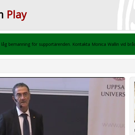
m
Play
 vi låg bemanning för supportärenden. Kontakta Monica Wallin vid br