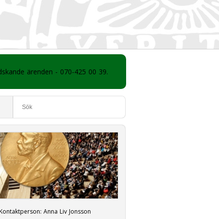
ådskande ärenden - 070-425 00 39.
Kontaktperson:
Anna Liv Jonsson