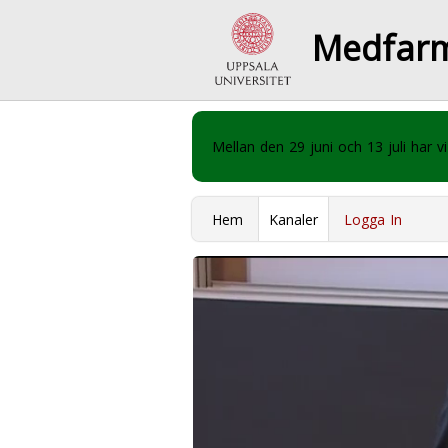
Medfar
Mellan den 29 juni och 13 juli har
Hem
Kanaler
Logga In