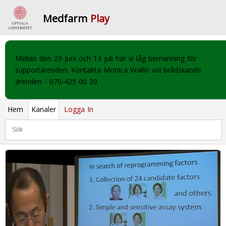
Medfarm
Play
Mellan den 29 juni och 13 juli har vi låg bemanning för
supportärenden. Kontakta Monica Wallin vid brådskande
ärenden - 070-425 00 39.
Hem
Kanaler
Logga In