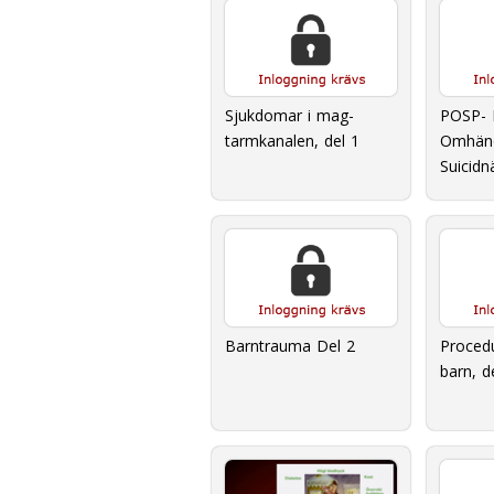
Sjukdomar i mag-
POSP- P
tarmkanalen, del 1
Omhänd
Suicidn
Barntrauma Del 2
Proced
barn, d