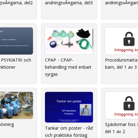
gsvÃ¤garna, del2
andningsvÃ¤garna, del3
andningsvÃ¤garn
CPAP - CPAP-
 PSYKIATRI och
Procedursmärta
behandling med enbart
nktioner
barn, del 1 av 3
syrgas
övning
Sjukdomar hos ä
Tankar om poster - råd
del 1 av 2
och praktiska förslag