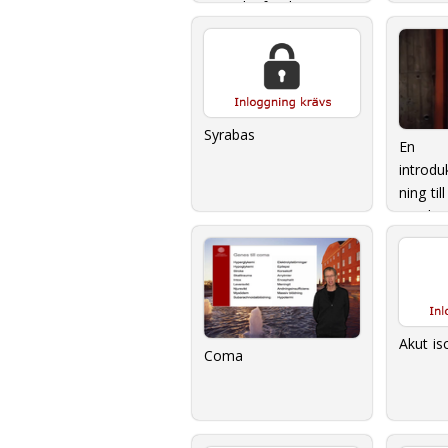
översiktsföreläsning
Syrabas
En
introdu
ning til
ungdom
Akut is
Coma