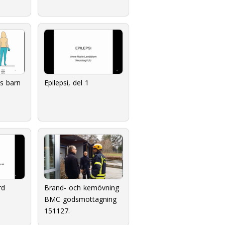
s barn
Epilepsi, del 1
rd
Brand- och kemövning
BMC godsmottagning
151127.