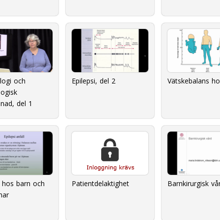
logi och
Epilepsi, del 2
Vätskebalans ho
ogisk
nad, del 1
i hos barn och
Barnkirurgisk vå
Patientdelaktighet
mar