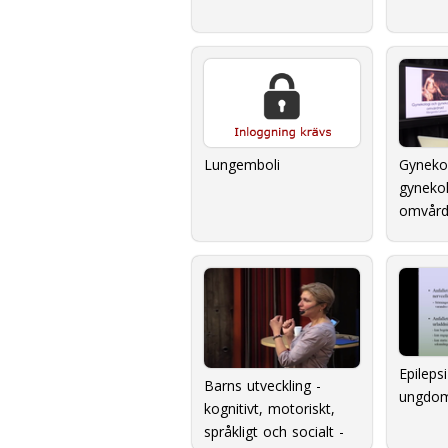
Gyneko
Lungemboli
gynekol
omvård
Epileps
Barns utveckling -
ungdo
kognitivt, motoriskt,
språkligt och socialt -