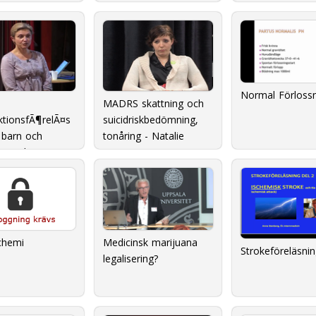
Normal Förloss
MADRS skattning och
ktionsfÃ¶relÃ¤s
suicidriskbedömning,
l barn och
tonåring - Natalie
spsykiatrin
Medicinsk marijuana 
chemi
Strokeföreläsnin
legalisering?