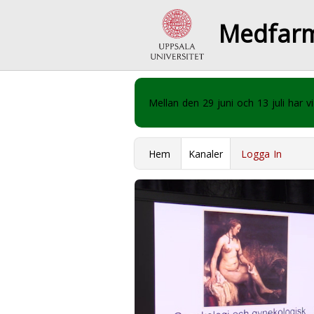
Medfar
Mellan den 29 juni och 13 juli har
Hem
Kanaler
Logga In