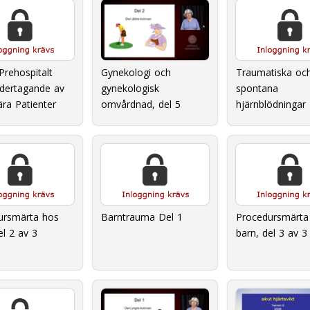
Gynekologi och
rehospitalt
Traumatiska oc
gynekologisk
ertagande av
spontana
omvårdnad, del 5
ära Patienter
hjärnblödningar
ursmärta hos
Barntrauma Del 1
Procedursmärta
el 2 av 3
barn, del 3 av 3