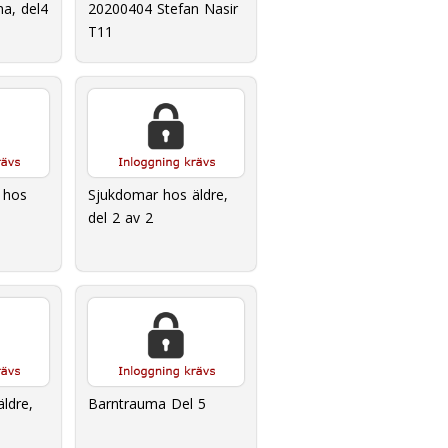
20200404 Stefan Nasir
a, del4
T11
 hos
Sjukdomar hos äldre,
del 2 av 2
ldre,
Barntrauma Del 5