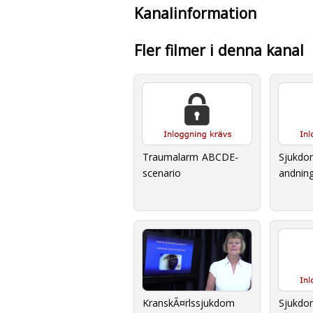
Kanalinformation
Fler filmer i denna kanal
Traumalarm ABCDE-
Sjukdo
scenario
andnin
KranskÃ¤rlssjukdom
Sjukdo