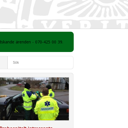
ådskande ärenden - 070-425 00 39.