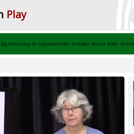
m
Play
 vi låg bemanning för supportärenden. Kontakta Monica Wallin vid br