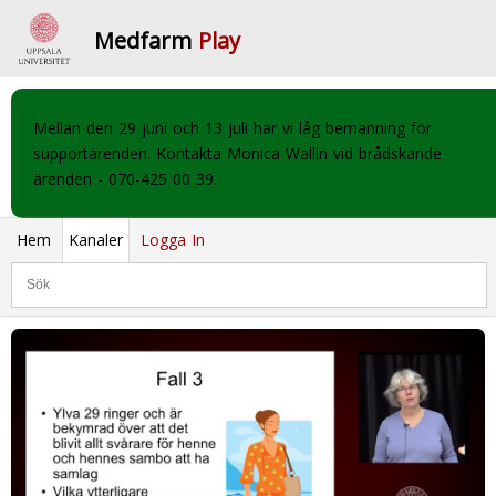
Medfarm
Play
Mellan den 29 juni och 13 juli har vi låg bemanning för
supportärenden. Kontakta Monica Wallin vid brådskande
ärenden - 070-425 00 39.
Hem
Kanaler
Logga In