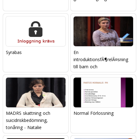
Syrabas
En
introduktionsfÃ¶relÃ¤sning
till barn och
ungdomspsykiatrin
MADRS skattning och
Normal Förlossning
suicidriskbedömning,
tonåring - Natalie