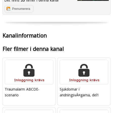
Det finns
33
filmer i denna kanal
Prenumerera
Kanalinformation
Fler filmer i denna kanal
Traumalarm ABCDE-
Sjukdomar i
scenario
andningsvÃ¤garna, del1