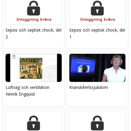
Sepsis och septisk chock, del
Sepsis och septisk chock, del
2
1
Luftväg och ventilation
KranskÃ¤rlssjukdom
Henrik Engquist