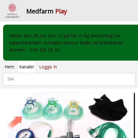
Medfarm
Play
Mellan den 29 juni och 13 juli har vi låg bemanning för
supportärenden. Kontakta Monica Wallin vid brådskande
ärenden - 070-425 00 39.
Hem
Kanaler
Logga In