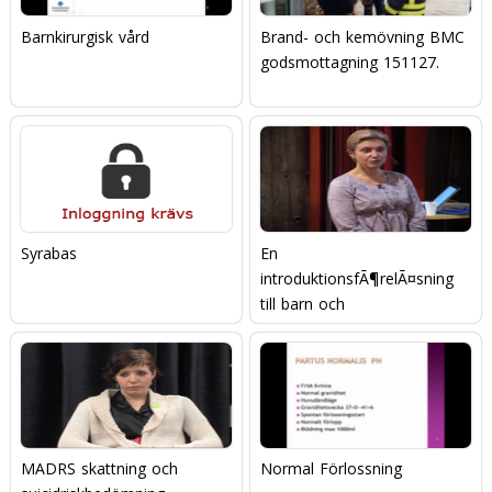
Barnkirurgisk vård
Brand- och kemövning BMC
godsmottagning 151127.
Syrabas
En
introduktionsfÃ¶relÃ¤sning
till barn och
ungdomspsykiatrin
MADRS skattning och
Normal Förlossning