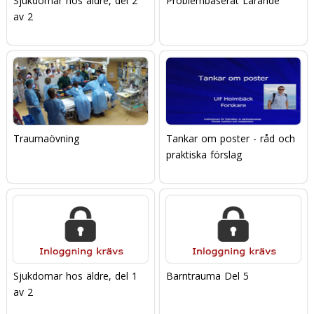
Sjukdomar hos äldre, del 2
Problembaserat Lärande
av 2
Traumaövning
Tankar om poster - råd och
praktiska förslag
Sjukdomar hos äldre, del 1
Barntrauma Del 5
av 2