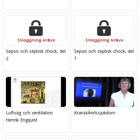
Sepsis och septisk chock, del
Sepsis och septisk chock, del
2
1
Luftväg och ventilation
KranskÃ¤rlssjukdom
Henrik Engquist