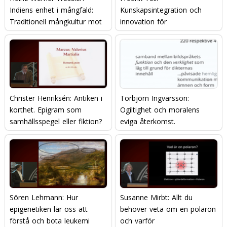
Indiens enhet i mångfald:
Kunskapsintegration och
Traditionell mångkultur mot
innovation för
modern nationalism?
konkurrenskraft
Christer Henriksén: Antiken i
Torbjörn Ingvarsson:
korthet. Epigram som
Ogiltighet och moralens
samhällsspegel eller fiktion?
eviga återkomst.
Sören Lehmann: Hur
Susanne Mirbt: Allt du
epigenetiken lär oss att
behöver veta om en polaron
förstå och bota leukemi
och varför