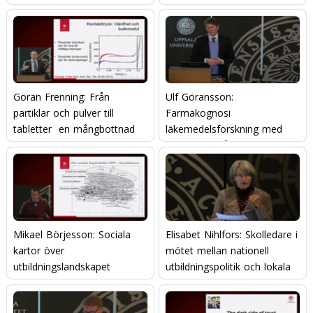
Göran Frenning: Från
Ulf Göransson:
partiklar och pulver till
Farmakognosi 
tabletter  en mångbottnad
läkemedelsforskning med
historia om läkemedel
inspiration från naturen
Mikael Börjesson: Sociala
Elisabet Nihlfors: Skolledare i
kartor över
mötet mellan nationell
utbildningslandskapet
utbildningspolitik och lokala
genomförandestrukturer