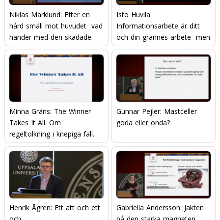
Niklas Marklund: Efter en
Isto Huvila:
hård smäll mot huvudet  vad
Informationsarbete är ditt
händer med den skadade
och din grannes arbete  men
hjärnan?
hur gör man?
Minna Gräns: The Winner
Gunnar Pejler: Mastceller 
Takes It All. Om
goda eller onda?
regeltolkning i knepiga fall.
Henrik Ågren: Ett att och ett
Gabriella Andersson: Jakten
och
på den starka magneten