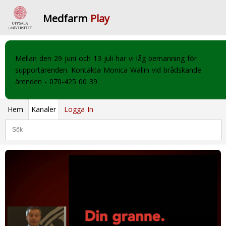
Medfarm
Play
Mellan den 29 juni och 13 juli har vi låg bemanning för
supportärenden. Kontakta Monica Wallin vid brådskande
ärenden - 070-425 00 39.
Hem
Kanaler
Logga In