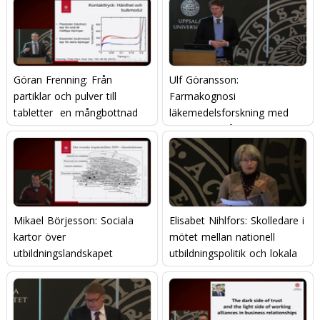
Göran Frenning: Från
Ulf Göransson:
partiklar och pulver till
Farmakognosi 
tabletter  en mångbottnad
läkemedelsforskning med
historia om läkemedel
inspiration från naturen
Mikael Börjesson: Sociala
Elisabet Nihlfors: Skolledare i
kartor över
mötet mellan nationell
utbildningslandskapet
utbildningspolitik och lokala
genomförandestrukturer