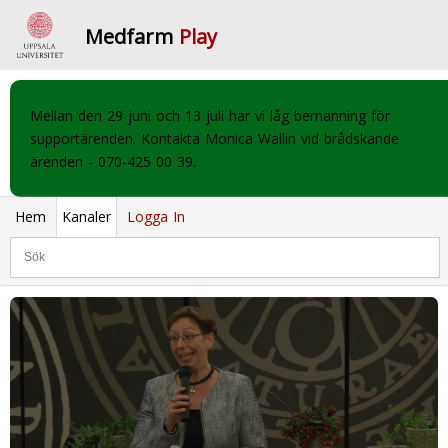
Medfarm
Play
Mellan den 29 juni och 13 juli har vi låg bemanning för
supportärenden. Kontakta Monica Wallin vid brådskande
ärenden - 070-425 00 39.
Hem
Kanaler
Logga In