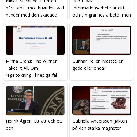
Niklas Marklund: Efter en
Isto Huvila:
hård smäll mot huvudet  vad
Informationsarbete är ditt
händer med den skadade
och din grannes arbete  men
hjärnan?
hur gör man?
Minna Gräns: The Winner
Gunnar Pejler: Mastceller 
Takes It All. Om
goda eller onda?
regeltolkning i knepiga fall.
Henrik Ågren: Ett att och ett
Gabriella Andersson: Jakten
och
på den starka magneten