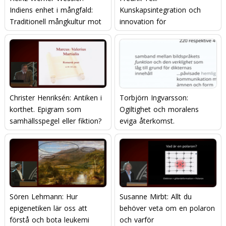
Indiens enhet i mångfald:
Kunskapsintegration och
Traditionell mångkultur mot
innovation för
modern nationalism?
konkurrenskraft
Christer Henriksén: Antiken i
Torbjörn Ingvarsson:
korthet. Epigram som
Ogiltighet och moralens
samhällsspegel eller fiktion?
eviga återkomst.
Sören Lehmann: Hur
Susanne Mirbt: Allt du
epigenetiken lär oss att
behöver veta om en polaron
förstå och bota leukemi
och varför