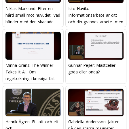
Niklas Marklund: Efter en
Isto Huvila:
hård smäll mot huvudet  vad
Informationsarbete är ditt
händer med den skadade
och din grannes arbete  men
hjärnan?
hur gör man?
Minna Gräns: The Winner
Gunnar Pejler: Mastceller 
Takes It All. Om
goda eller onda?
regeltolkning i knepiga fall.
Henrik Ågren: Ett att och ett
Gabriella Andersson: Jakten
och
på den starka magneten