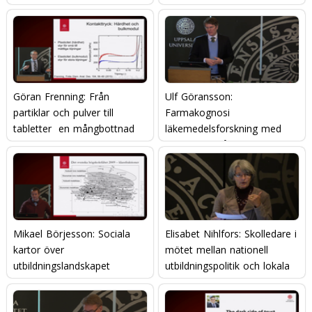
Göran Frenning: Från
Ulf Göransson:
partiklar och pulver till
Farmakognosi 
tabletter  en mångbottnad
läkemedelsforskning med
historia om läkemedel
inspiration från naturen
Mikael Börjesson: Sociala
Elisabet Nihlfors: Skolledare i
kartor över
mötet mellan nationell
utbildningslandskapet
utbildningspolitik och lokala
genomförandestrukturer