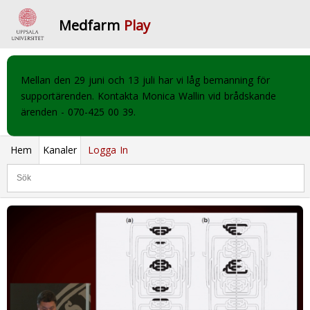
Medfarm
Play
Mellan den 29 juni och 13 juli har vi låg bemanning för
supportärenden. Kontakta Monica Wallin vid brådskande
ärenden - 070-425 00 39.
Hem
Kanaler
Logga In