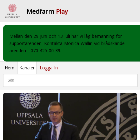
Medfarm
Play
Mellan den 29 juni och 13 juli har vi låg bemanning för
supportärenden. Kontakta Monica Wallin vid brådskande
ärenden - 070-425 00 39.
Hem
Kanaler
Logga In