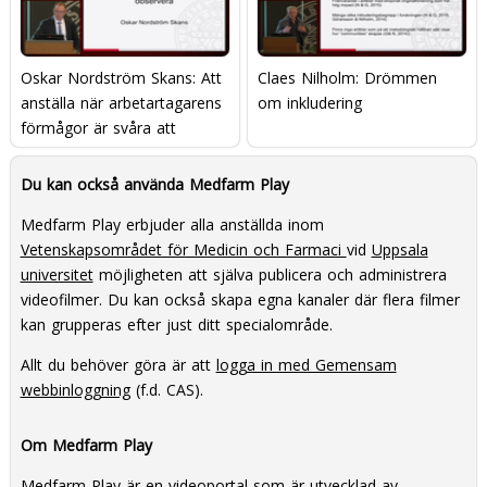
Oskar Nordström Skans: Att
Claes Nilholm: Drömmen
anställa när arbetartagarens
om inkludering
förmågor är svåra att
observera
Du kan också använda Medfarm Play
Medfarm Play erbjuder alla anställda inom
Vetenskapsområdet för Medicin och Farmaci
vid
Uppsala
universitet
möjligheten att själva publicera och administrera
videofilmer. Du kan också skapa egna kanaler där flera filmer
kan grupperas efter just ditt specialområde.
Allt du behöver göra är att
logga in med Gemensam
webbinloggning
(f.d. CAS).
Om Medfarm Play
Medfarm Play är en videoportal som är utvecklad av