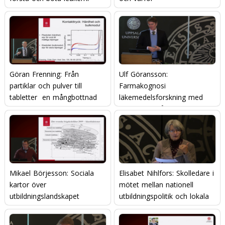
Göran Frenning: Från
Ulf Göransson:
partiklar och pulver till
Farmakognosi 
tabletter  en mångbottnad
läkemedelsforskning med
historia om läkemedel
inspiration från naturen
Mikael Börjesson: Sociala
Elisabet Nihlfors: Skolledare i
kartor över
mötet mellan nationell
utbildningslandskapet
utbildningspolitik och lokala
genomförandestrukturer