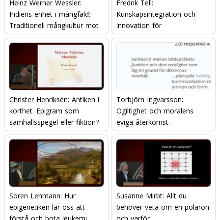
Heinz Werner Wessler:
Fredrik Tell:
Indiens enhet i mångfald:
Kunskapsintegration och
Traditionell mångkultur mot
innovation för
modern nationalism?
konkurrenskraft
Christer Henriksén: Antiken i
Torbjörn Ingvarsson:
korthet. Epigram som
Ogiltighet och moralens
samhällsspegel eller fiktion?
eviga återkomst.
Sören Lehmann: Hur
Susanne Mirbt: Allt du
epigenetiken lär oss att
behöver veta om en polaron
förstå och bota leukemi
och varför