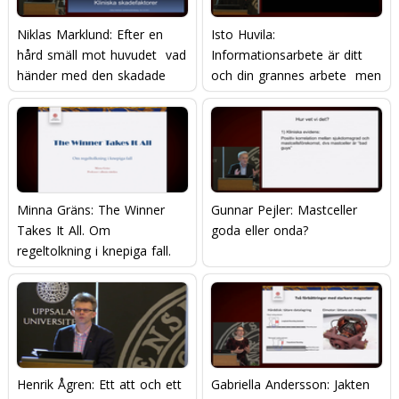
Niklas Marklund: Efter en
Isto Huvila:
hård smäll mot huvudet  vad
Informationsarbete är ditt
händer med den skadade
och din grannes arbete  men
hjärnan?
hur gör man?
Minna Gräns: The Winner
Gunnar Pejler: Mastceller 
Takes It All. Om
goda eller onda?
regeltolkning i knepiga fall.
Henrik Ågren: Ett att och ett
Gabriella Andersson: Jakten