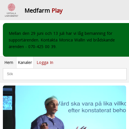
Medfarm
Play
Mellan den 29 juni och 13 juli har vi låg bemanning för
supportärenden. Kontakta Monica Wallin vid brådskande
ärenden - 070-425 00 39.
Hem
Kanaler
Logga In