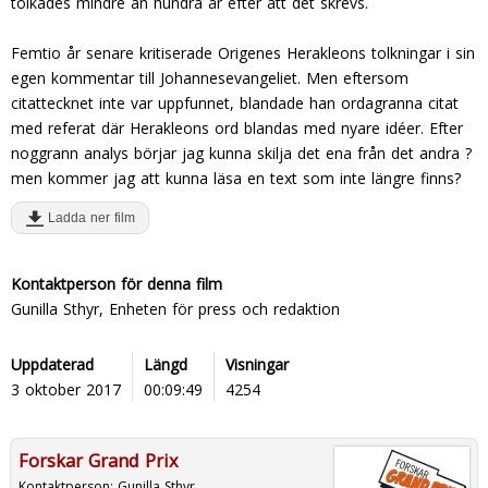
tolkades mindre än hundra år efter att det skrevs.
Femtio år senare kritiserade Origenes Herakleons tolkningar i sin
egen kommentar till Johannesevangeliet. Men eftersom
citattecknet inte var uppfunnet, blandade han ordagranna citat
med referat där Herakleons ord blandas med nyare idéer. Efter
noggrann analys börjar jag kunna skilja det ena från det andra ?
men kommer jag att kunna läsa en text som inte längre finns?
Ladda ner film
Kontaktperson för denna film
Gunilla Sthyr, Enheten för press och redaktion
Uppdaterad
Längd
Visningar
3 oktober 2017
00:09:49
4254
Forskar Grand Prix
Kontaktperson:
Gunilla Sthyr