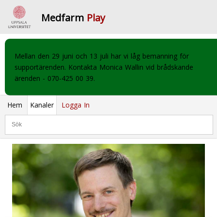
Medfarm
Play
Mellan den 29 juni och 13 juli har vi låg bemanning för
supportärenden. Kontakta Monica Wallin vid brådskande
ärenden - 070-425 00 39.
Hem
Kanaler
Logga In