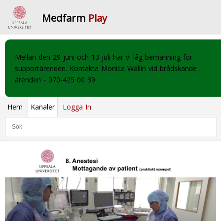
Medfarm
Play
Mellan den 29 juni och 13 juli har vi låg bemanning för
supportärenden. Kontakta Monica Wallin vid brådskande
ärenden - 070-425 00 39.
Hem
Kanaler
Logga In