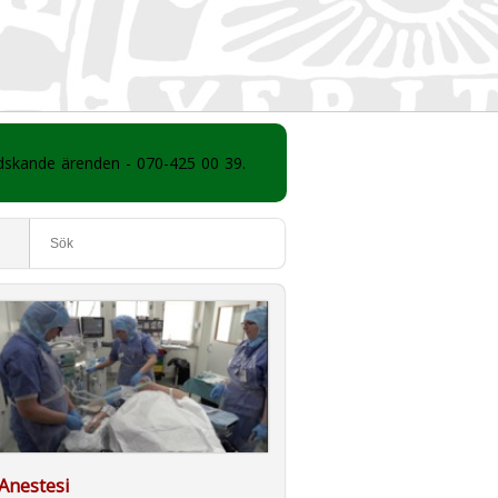
ådskande ärenden - 070-425 00 39.
Anestesi