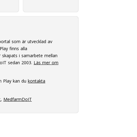
ortal som är utvecklad av
lay finns alla
 skapats i samarbete mellan
oIT sedan 2003.
Läs mer om
m Play kan du
kontakta
t
,
MedfarmDoIT