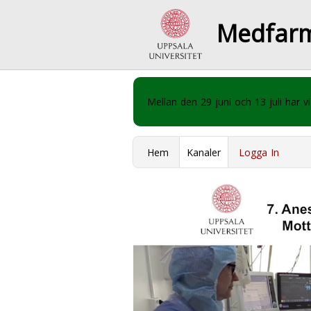
Medfar
Mellan den 29 juni och 13 juli har
Hem
Kanaler
Logga In