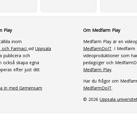
m Play
Om Medfarm Play
tällda inom
Medfarm Play är en videop
n och Farmaci
vid
Uppsala
MedfarmDoIT
. I Medfarm P
a publicera och
videoproduktioner som har
an också skapa egna
pedagoger och MedfarmD
peras efter just ditt
Medfarm Play
.
Har du frågor om Medfar
ga in med Gemensam
MedfarmDoIT
.
© 2026
Uppsala universite