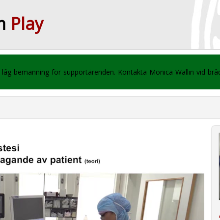
m
Play
 vi låg bemanning för supportärenden. Kontakta Monica Wallin vid br