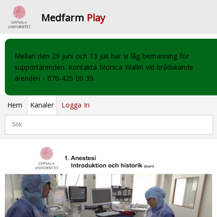
Medfarm
Play
Mellan den 29 juni och 13 juli har vi låg bemanning för
supportärenden. Kontakta Monica Wallin vid brådskande
ärenden - 070-425 00 39.
Hem
Kanaler
Logga In