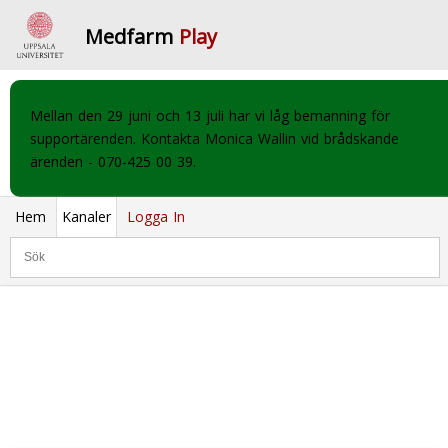
Medfarm
Play
Mellan den 29 juni och 13 juli har vi låg bemanning för
supportärenden. Kontakta Monica Wallin vid brådskande
ärenden - 070-425 00 39.
Hem
Kanaler
Logga In