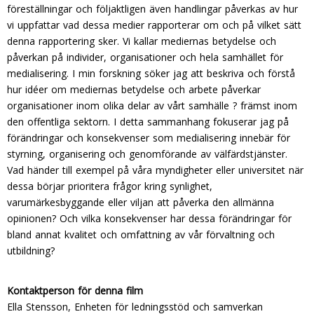
föreställningar och följaktligen även handlingar påverkas av hur
vi uppfattar vad dessa medier rapporterar om och på vilket sätt
denna rapportering sker. Vi kallar mediernas betydelse och
påverkan på individer, organisationer och hela samhället för
medialisering. I min forskning söker jag att beskriva och förstå
hur idéer om mediernas betydelse och arbete påverkar
organisationer inom olika delar av vårt samhälle ? främst inom
den offentliga sektorn. I detta sammanhang fokuserar jag på
förändringar och konsekvenser som medialisering innebär för
styrning, organisering och genomförande av välfärdstjänster.
Vad händer till exempel på våra myndigheter eller universitet när
dessa börjar prioritera frågor kring synlighet,
varumärkesbyggande eller viljan att påverka den allmänna
opinionen? Och vilka konsekvenser har dessa förändringar för
bland annat kvalitet och omfattning av vår förvaltning och
utbildning?
Kontaktperson för denna film
Ella Stensson, Enheten för ledningsstöd och samverkan