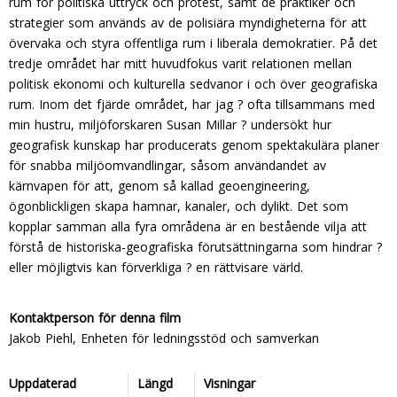
rum för politiska uttryck och protest, samt de praktiker och
strategier som används av de polisiära myndigheterna för att
övervaka och styra offentliga rum i liberala demokratier. På det
tredje området har mitt huvudfokus varit relationen mellan
politisk ekonomi och kulturella sedvanor i och över geografiska
rum. Inom det fjärde området, har jag ? ofta tillsammans med
min hustru, miljöforskaren Susan Millar ? undersökt hur
geografisk kunskap har producerats genom spektakulära planer
för snabba miljöomvandlingar, såsom användandet av
kärnvapen för att, genom så kallad geoengineering,
ögonblickligen skapa hamnar, kanaler, och dylikt. Det som
kopplar samman alla fyra områdena är en bestående vilja att
förstå de historiska-geografiska förutsättningarna som hindrar ?
eller möjligtvis kan förverkliga ? en rättvisare värld.
Kontaktperson för denna film
Jakob Piehl, Enheten för ledningsstöd och samverkan
Uppdaterad
Längd
Visningar