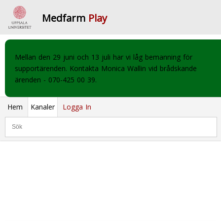
Medfarm
Play
Mellan den 29 juni och 13 juli har vi låg bemanning för
supportärenden. Kontakta Monica Wallin vid brådskande
ärenden - 070-425 00 39.
Hem
Kanaler
Logga In