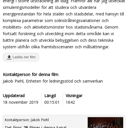
energi i större utsträckning än idag. Framför allt har jag utvecklat
simuleringsmodeller för att studera och utvärdera
energiprestandan för hela städer och stadsdelar, med hänsyn till
komplexa parametrar som solinstrålningsvariationer och
mobilitets- och aktivitetsmönster hos stadsinvånarna. Genom
fortsatt forskning och utveckling inom detta område kan vi
bättre planera och utveckla bebyggelsen och dess tekniska
system utifrån olika framtidsscenarier och målsättningar.
Ladda ner film
Kontaktperson för denna film
Jakob Piehl, Enheten för ledningsstöd och samverkan
Uppdaterad
Längd
Visningar
18 november 2019
00:15:01
1642
Kontaktperson:
Jakob Piehl
Det finns
26
filmer i denna kanal