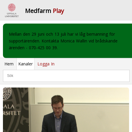
Medfarm
Play
Mellan den 29 juni och 13 juli har vi låg bemanning för
supportärenden. Kontakta Monica Wallin vid brådskande
ärenden - 070-425 00 39.
Hem
Kanaler
Logga In