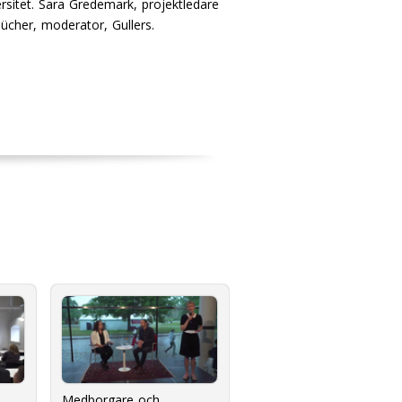
rsitet. Sara Gredemark, projektledare
lücher, moderator, Gullers.
Medborgare och