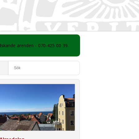
ådskande ärenden - 070-425 00 39.