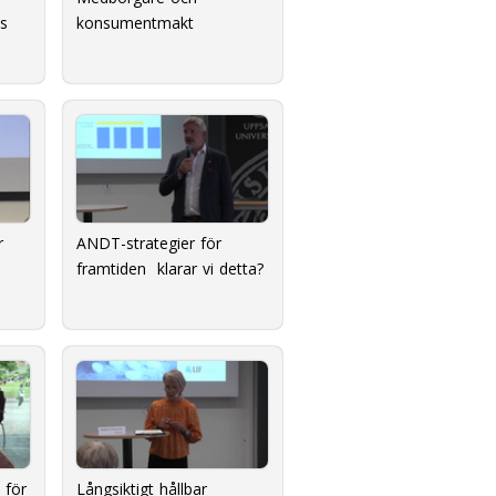
ns
konsumentmakt
r
ANDT-strategier för
framtiden  klarar vi detta?
 för
Långsiktigt hållbar