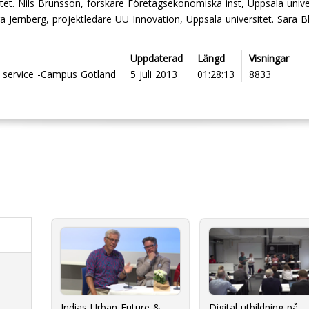
itet. Nils Brunsson, forskare Företagsekonomiska inst, Uppsala unive
a Jernberg, projektledare UU Innovation, Uppsala universitet. Sara B
Uppdaterad
Längd
Visningar
 service -Campus Gotland
5 juli 2013
01:28:13
8833
Indias Urban Future &
Digital utbildning på