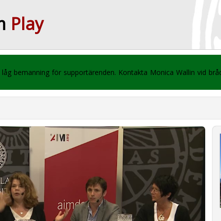
m
Play
 vi låg bemanning för supportärenden. Kontakta Monica Wallin vid br