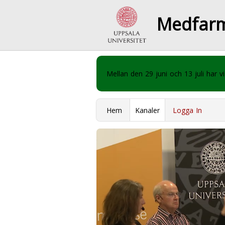
Medfar
Mellan den 29 juni och 13 juli har
Hem
Kanaler
Logga In