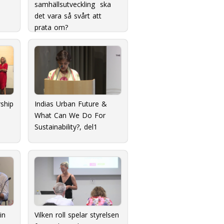
samhällsutveckling  ska
det vara så svårt att
prata om?
ship
Indias Urban Future &
What Can We Do For
Sustainability?, del1
n 
Vilken roll spelar styrelsen