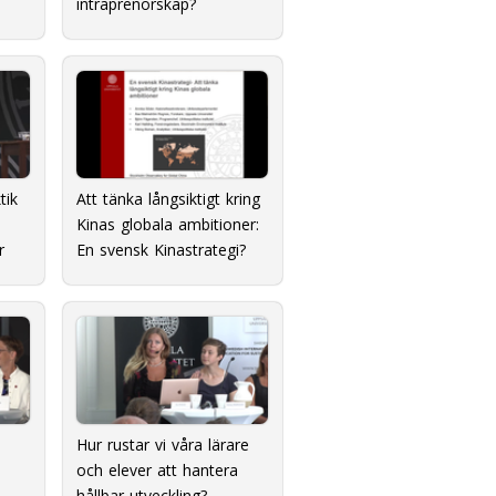
intraprenörskap?
tik
Att tänka långsiktigt kring
Kinas globala ambitioner:
r
En svensk Kinastrategi?
Hur rustar vi våra lärare
och elever att hantera
hållbar utveckling?