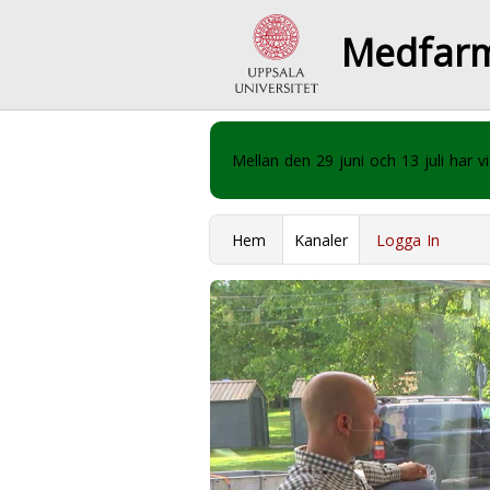
Medfar
Mellan den 29 juni och 13 juli har
Hem
Kanaler
Logga In