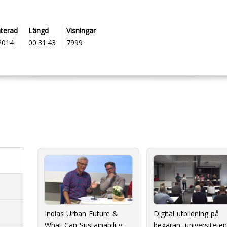
terad
Längd
Visningar
 2014
00:31:43
7999
Indias Urban Future &
Digital utbildning på
What Can Sustainability
begäran, universitete