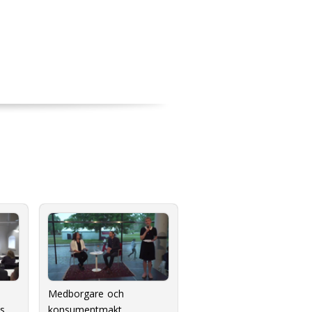
Medborgare och
ns
konsumentmakt