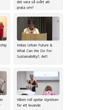
det vara så svårt att
prata om?
ship
Indias Urban Future &
What Can We Do For
Sustainability?, del1
n 
Vilken roll spelar styrelsen
?
för ett levande