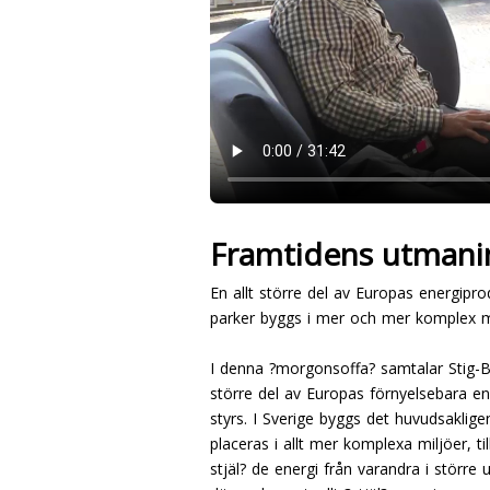
Framtidens utmanin
En allt större del av Europas energiprod
parker byggs i mer och mer komplex m
I denna ?morgonsoffa? samtalar Stig-Bj
större del av Europas förnyelsebara en
styrs. I Sverige byggs det huvudsaklig
placeras i allt mer komplexa miljöer, ti
stjäl? de energi från varandra i störr