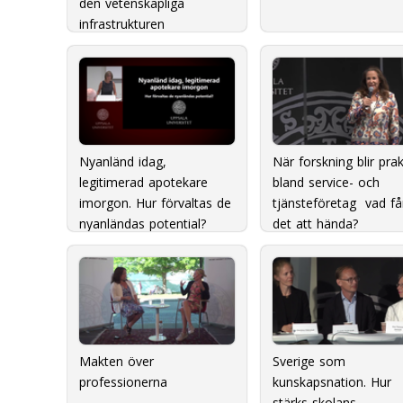
den vetenskapliga
infrastrukturen
Nyanländ idag,
När forskning blir prak
legitimerad apotekare
bland service- och
imorgon. Hur förvaltas de
tjänsteföretag  vad få
nyanländas potential?
det att hända?
Makten över
Sverige som
professionerna
kunskapsnation. Hur
stärks skolans