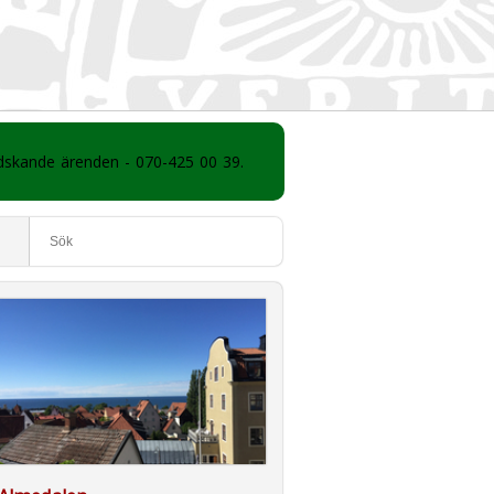
ådskande ärenden - 070-425 00 39.