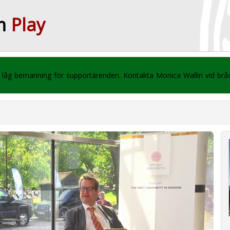
m
Play
 vi låg bemanning för supportärenden. Kontakta Monica Wallin vid br