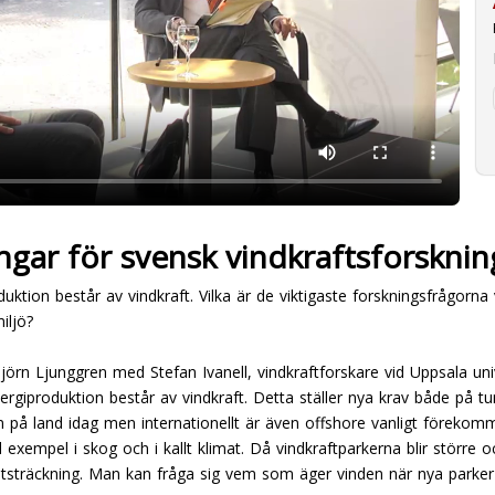
gar för svensk vindkraftsforsknin
uktion består av vindkraft. Vilka är de viktigaste forskningsfrågorna 
iljö?
örn Ljunggren med Stefan Ivanell, vindkraftforskare vid Uppsala uni
ergiproduktion består av vindkraft. Detta ställer nya krav både på t
en på land idag men internationellt är även offshore vanligt förekom
ll exempel i skog och i kallt klimat. Då vindkraftparkerna blir större 
e utsträckning. Man kan fråga sig vem som äger vinden när nya parker 