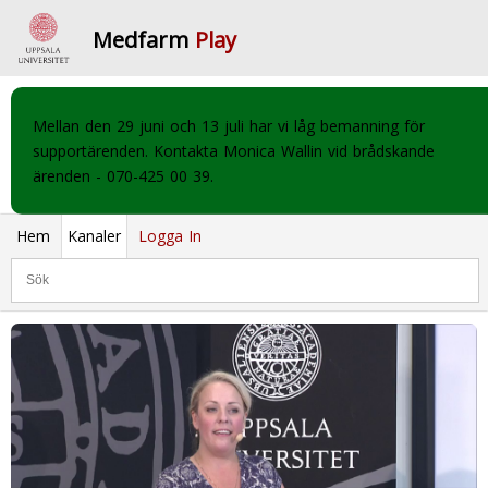
Medfarm
Play
Mellan den 29 juni och 13 juli har vi låg bemanning för
supportärenden. Kontakta Monica Wallin vid brådskande
ärenden - 070-425 00 39.
Hem
Kanaler
Logga In