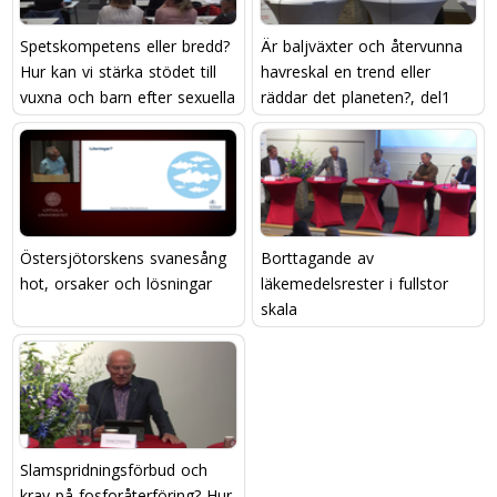
Spetskompetens eller bredd?
Är baljväxter och återvunna
Hur kan vi stärka stödet till
havreskal en trend eller
vuxna och barn efter sexuella
räddar det planeten?, del1
övergrepp?
Östersjötorskens svanesång 
Borttagande av
hot, orsaker och lösningar
läkemedelsrester i fullstor
skala
Slamspridningsförbud och
krav på fosforåterföring? Hur