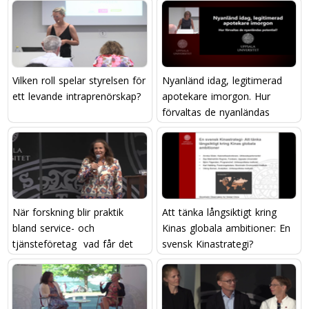
Vilken roll spelar styrelsen för
Nyanländ idag, legitimerad
ett levande intraprenörskap?
apotekare imorgon. Hur
förvaltas de nyanländas
potential?
När forskning blir praktik
Att tänka långsiktigt kring
bland service- och
Kinas globala ambitioner: En
tjänsteföretag  vad får det
svensk Kinastrategi?
att hända?