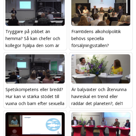
Tryggare på jobbet än
Framtidens alkoholpolitik 
hemma? Så kan chefer och
behövs speciella
kollegor hjälpa den som är
försäljningsställen?
utsatt för våld
Spetskompetens eller bredd?
Är baljväxter och återvunna
Hur kan vi stärka stödet till
havreskal en trend eller
vuxna och barn efter sexuella
räddar det planeten?, del1
övergrepp?