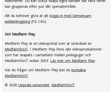
videofilmer. Du kan också skapa egna kanaler där flera filmer
kan grupperas efter just ditt specialområde.
Allt du behöver göra är att
logga in med Gemensam
webbinloggning
(f.d. CAS).
Om Medfarm Play
Medfarm Play är en videoportal som är utvecklad av
MedfarmDoIT
. I Medfarm Play finns alla videoproduktioner
som har skapats i samarbete mellan pedagoger och
MedfarmDoIT sedan 2003.
Läs mer om Medfarm Play
.
Har du frågor om Medfarm Play kan du
kontakta
MedfarmDoIT
.
© 2026
Uppsala universitet
,
MedfarmDoIT