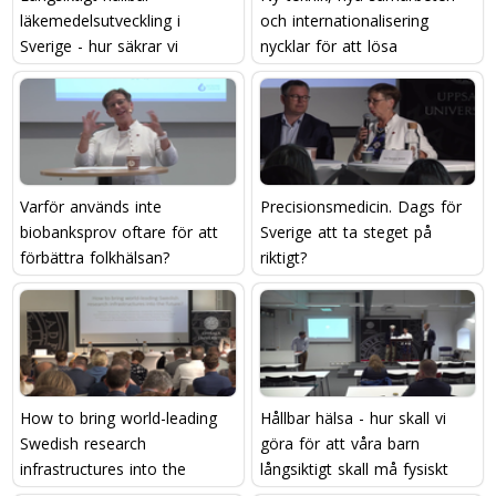
läkemedelsutveckling i
och internationalisering 
Sverige - hur säkrar vi
nycklar för att lösa
kompetensen?
framtidens utmaningar?
Varför används inte
Precisionsmedicin. Dags för
biobanksprov oftare för att
Sverige att ta steget på
förbättra folkhälsan?
riktigt?
How to bring world-leading
Hållbar hälsa - hur skall vi
Swedish research
göra för att våra barn
infrastructures into the
långsiktigt skall må fysiskt
future?
och psykisk bra?