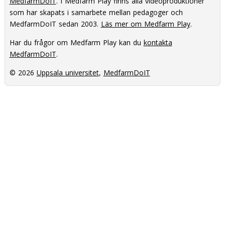
MedfarmDoIT
. I Medfarm Play finns alla videoproduktioner
som har skapats i samarbete mellan pedagoger och
MedfarmDoIT sedan 2003.
Läs mer om Medfarm Play
.
Har du frågor om Medfarm Play kan du
kontakta
MedfarmDoIT
.
© 2026
Uppsala universitet
,
MedfarmDoIT