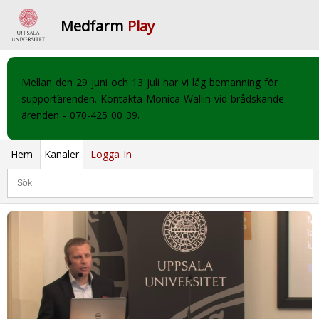
Medfarm
Play
Mellan den 29 juni och 13 juli har vi låg bemanning för
supportärenden. Kontakta Monica Wallin vid brådskande
ärenden - 070-425 00 39.
Hem
Kanaler
Logga In