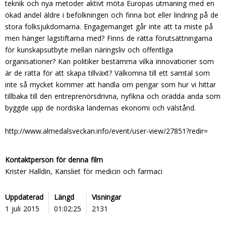
teknik och nya metoder aktivt möta Europas utmaning med en
ökad andel äldre i befolkningen och finna bot eller lindring på de
stora folksjukdomarna. Engagemanget går inte att ta miste på
men hänger lagstiftarna med? Finns de rätta förutsättningarna
för kunskapsutbyte mellan näringsliv och offentliga
organisationer? Kan politiker bestämma vilka innovationer som
är de rätta för att skapa tillväxt? Välkomna till ett samtal som
inte så mycket kommer att handla om pengar som hur vi hittar
tillbaka till den entreprenörsdrivna, nyfikna och orädda anda som
byggde upp de nordiska ländernas ekonomi och välstånd.
http://www.almedalsveckan.info/event/user-view/27851?redir=
Kontaktperson för denna film
Krister Halldin, Kansliet för medicin och farmaci
Uppdaterad
Längd
Visningar
1 juli 2015
01:02:25
2131