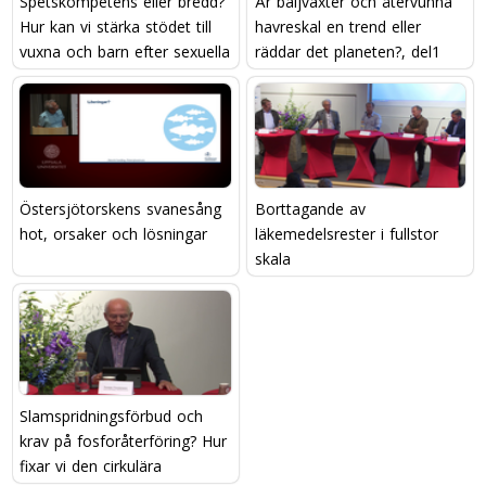
Spetskompetens eller bredd?
Är baljväxter och återvunna
Hur kan vi stärka stödet till
havreskal en trend eller
vuxna och barn efter sexuella
räddar det planeten?, del1
övergrepp?
Östersjötorskens svanesång 
Borttagande av
hot, orsaker och lösningar
läkemedelsrester i fullstor
skala
Slamspridningsförbud och
krav på fosforåterföring? Hur
fixar vi den cirkulära