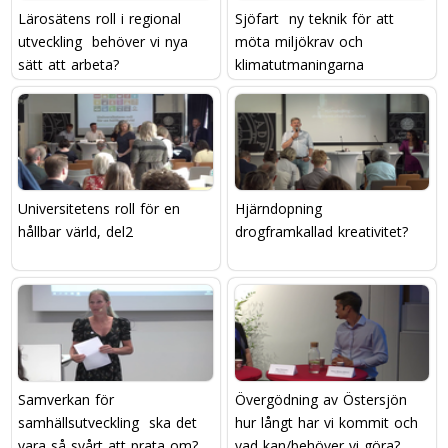
Lärosätens roll i regional
Sjöfart  ny teknik för att
utveckling  behöver vi nya
möta miljökrav och
sätt att arbeta?
klimatutmaningarna
Universitetens roll för en
Hjärndopning 
hållbar värld, del2
drogframkallad kreativitet?
Samverkan för
Övergödning av Östersjön 
samhällsutveckling  ska det
hur långt har vi kommit och
vara så svårt att prata om?
vad kan/behöver vi göra?