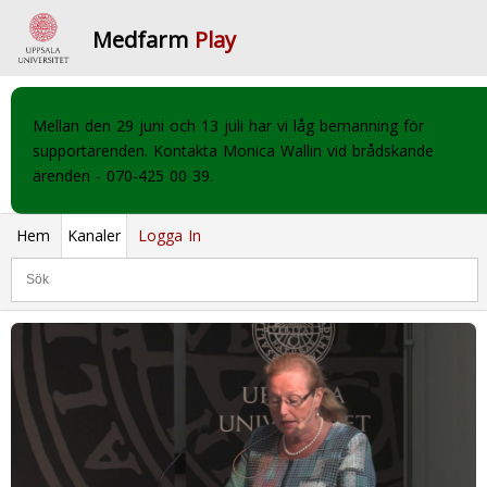
Medfarm
Play
Mellan den 29 juni och 13 juli har vi låg bemanning för
supportärenden. Kontakta Monica Wallin vid brådskande
ärenden - 070-425 00 39.
Hem
Kanaler
Logga In