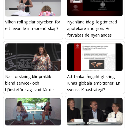
Vilken roll spelar styrelsen för
Nyanländ idag, legitimerad
ett levande intraprenörskap?
apotekare imorgon. Hur
förvaltas de nyanländas
potential?
När forskning blir praktik
Att tänka långsiktigt kring
bland service- och
Kinas globala ambitioner: En
tjänsteföretag  vad får det
svensk Kinastrategi?
att hända?