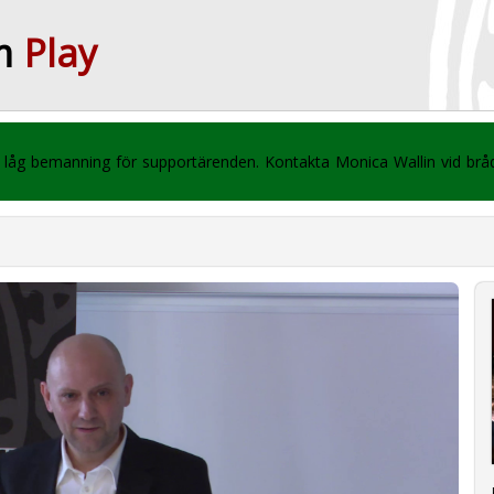
m
Play
 vi låg bemanning för supportärenden. Kontakta Monica Wallin vid br