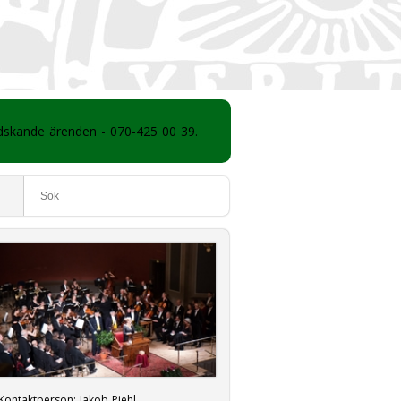
ådskande ärenden - 070-425 00 39.
Kontaktperson:
Jakob Piehl