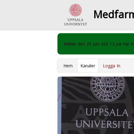
Medfar
Mellan den 29 juni och 13 juli har
Hem
Kanaler
Logga In