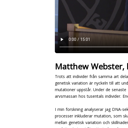
Matthew Webster, 
Trots att individer från samma art de
genetisk variation är nyckeln till att 
mutationer uppstår. Under de senaste å
arvsmassan hos tusentals individer. En
I min forskning analyserar jag DNA-sek
processer inkluderar mutation, som ska
mellan genetisk variation och skillnade