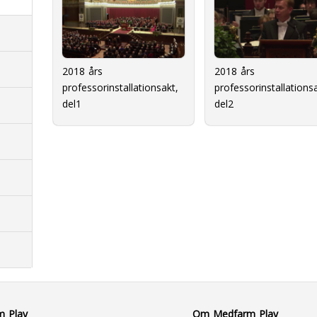
2018 års
2018 års
professorinstallationsakt,
professorinstallationsa
del1
del2
m Play
Om Medfarm Play