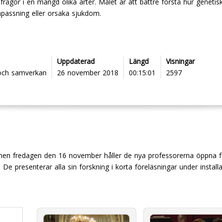
 frågor i en mängd olika arter. Målet är att bättre förstå hur geneti
anpassning eller orsaka sjukdom.
Uppdaterad
Längd
Visningar
 och samverkan
26 november 2018
00:15:01
2597
onen fredagen den 16 november håller de nya professorerna öppna f
8. De presenterar alla sin forskning i korta föreläsningar under insta