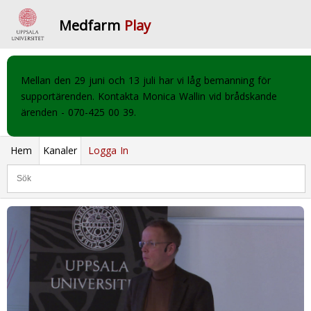
Medfarm
Play
Mellan den 29 juni och 13 juli har vi låg bemanning för
supportärenden. Kontakta Monica Wallin vid brådskande
ärenden - 070-425 00 39.
Hem
Kanaler
Logga In