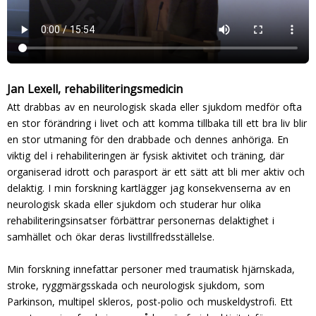
Jan Lexell, rehabiliteringsmedicin
Att drabbas av en neurologisk skada eller sjukdom medför ofta
en stor förändring i livet och att komma tillbaka till ett bra liv blir
en stor utmaning för den drabbade och dennes anhöriga. En
viktig del i rehabiliteringen är fysisk aktivitet och träning, där
organiserad idrott och parasport är ett sätt att bli mer aktiv och
delaktig. I min forskning kartlägger jag konsekvenserna av en
neurologisk skada eller sjukdom och studerar hur olika
rehabiliteringsinsatser förbättrar personernas delaktighet i
samhället och ökar deras livstillfredsställelse.
Min forskning innefattar personer med traumatisk hjärnskada,
stroke, ryggmärgsskada och neurologisk sjukdom, som
Parkinson, multipel skleros, post-polio och muskeldystrofi. Ett