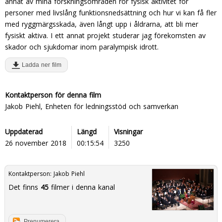
annat av mina forskningsområden rör fysisk aktivitet för
personer med livslång funktionsnedsättning och hur vi kan få fler
med ryggmärgsskada, även långt upp i åldrarna, att bli mer
fysiskt aktiva. I ett annat projekt studerar jag förekomsten av
skador och sjukdomar inom paralympisk idrott.
Ladda ner film
Kontaktperson för denna film
Jakob Piehl, Enheten för ledningsstöd och samverkan
Uppdaterad
Längd
Visningar
26 november 2018
00:15:54
3250
Kontaktperson:
Jakob Piehl
Det finns
45
filmer i denna kanal
Prenumerera