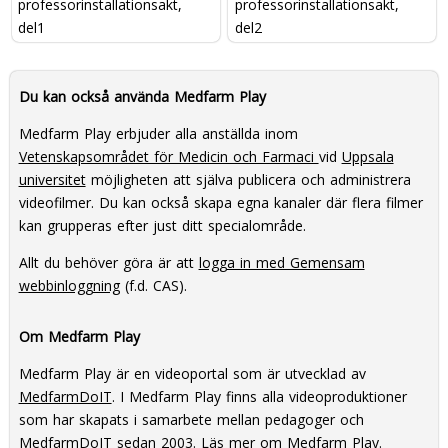
professorinstallationsakt,
professorinstallationsakt,
del1
del2
Du kan också använda Medfarm Play
Medfarm Play erbjuder alla anställda inom
Vetenskapsområdet för Medicin och Farmaci
vid
Uppsala
universitet
möjligheten att själva publicera och administrera
videofilmer. Du kan också skapa egna kanaler där flera filmer
kan grupperas efter just ditt specialområde.
Allt du behöver göra är att
logga in med Gemensam
webbinloggning
(f.d. CAS).
Om Medfarm Play
Medfarm Play är en videoportal som är utvecklad av
MedfarmDoIT
. I Medfarm Play finns alla videoproduktioner
som har skapats i samarbete mellan pedagoger och
MedfarmDoIT sedan 2003.
Läs mer om Medfarm Play
.