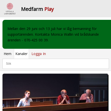
Medfarm
Play
Mellan den 29 juni och 13 juli har vi låg bemanning för
supportärenden. Kontakta Monica Wallin vid brådskande
ärenden - 070-425 00 39.
Hem
Kanaler
Logga In