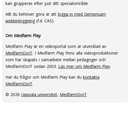
kan grupperas efter just ditt specialområde.
Allt du behöver göra är att
logga in med Gemensam
webbinloggning
(f.d. CAS).
Om Medfarm Play
Medfarm Play är en videoportal som är utvecklad av
MedfarmDoIT
. I Medfarm Play finns alla videoproduktioner
som har skapats i samarbete mellan pedagoger och
MedfarmDoIT sedan 2003.
Läs mer om Medfarm Play
.
Har du frågor om Medfarm Play kan du
kontakta
MedfarmDoIT
.
© 2026
Uppsala universitet
,
MedfarmDoIT