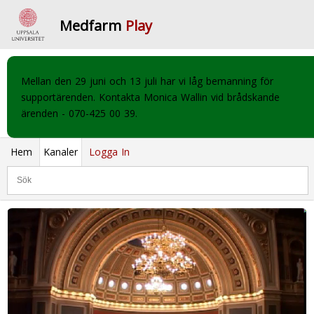
Medfarm
Play
Mellan den 29 juni och 13 juli har vi låg bemanning för
supportärenden. Kontakta Monica Wallin vid brådskande
ärenden - 070-425 00 39.
Hem
Kanaler
Logga In