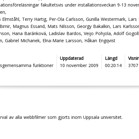
llationsföreläsningar fakultetsvis under installationsveckan 9-13 no
en,
Elmståhl, Terry Hartig, Per-Ola Carlsson, Gunilla Westermark, Lars L
 Birnir, Magnus Essand, Mats Nilsson, Georgy Bakalkin, Lars Karlsso
nson, Hana Baránková, Ladislav Bardos, Veijo Pohjola, Adolf Gogoll,
on, Gabriel Michanek, Elna-Marie Larsson, Håkan Engqvist
Uppdaterad
Längd
Visni
ngsgemensamma funktioner
10 november 2009
00:20:14
3707
urval av alla webbfilmer som gjorts inom Uppsala universitet.