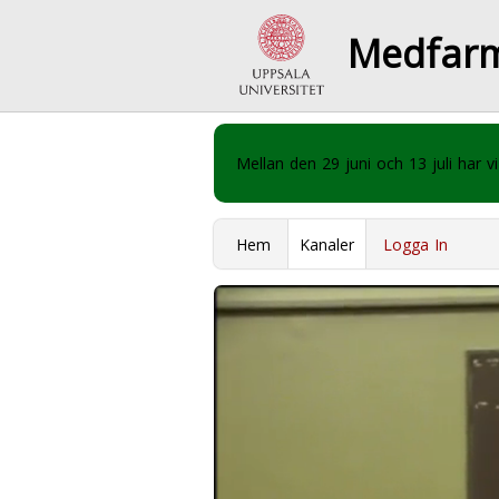
Medfar
Mellan den 29 juni och 13 juli har
Hem
Kanaler
Logga In