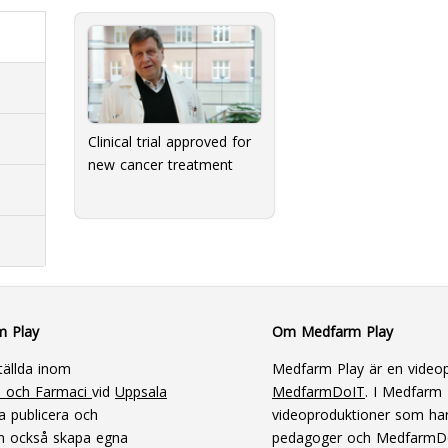
Clinical trial approved for
new cancer treatment
m Play
Om Medfarm Play
tällda inom
Medfarm Play är en videop
n och Farmaci
vid
Uppsala
MedfarmDoIT
. I Medfarm P
a publicera och
videoproduktioner som har
an också skapa egna
pedagoger och MedfarmD