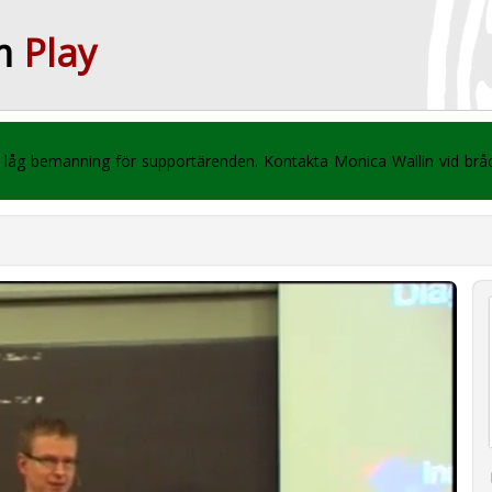
m
Play
 vi låg bemanning för supportärenden. Kontakta Monica Wallin vid br