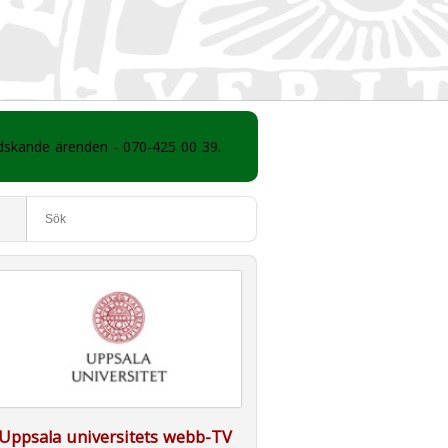
ådskande ärenden - 070-425 00 39.
Uppsala universitets webb-TV