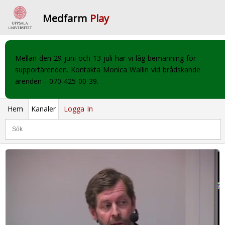
Medfarm
Play
Mellan den 29 juni och 13 juli har vi låg bemanning för
supportärenden. Kontakta Monica Wallin vid brådskande
ärenden - 070-425 00 39.
Hem
Kanaler
Logga In