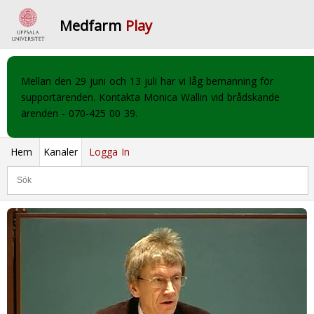
Medfarm
Play
Mellan den 29 juni och 13 juli har vi låg bemanning för
supportärenden. Kontakta Monica Wallin vid brådskande
ärenden - 070-425 00 39.
Hem
Kanaler
Logga In