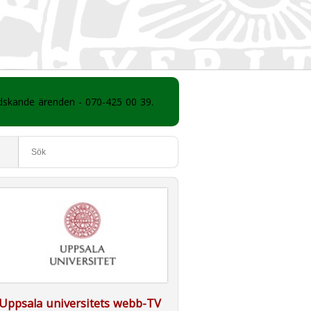
ådskande ärenden - 070-425 00 39.
Uppsala universitets webb-TV