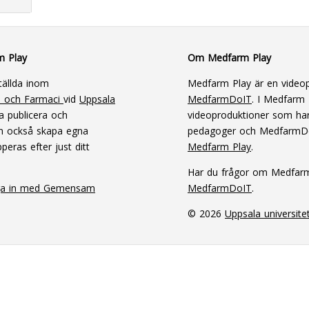
m Play
Om Medfarm Play
tällda inom
Medfarm Play är en videop
n och Farmaci
vid
Uppsala
MedfarmDoIT
. I Medfarm P
a publicera och
videoproduktioner som har
an också skapa egna
pedagoger och MedfarmD
peras efter just ditt
Medfarm Play
.
Har du frågor om Medfar
ga in med Gemensam
MedfarmDoIT
.
© 2026
Uppsala universite