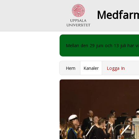
Medfar
Mellan den 29 juni och 13 juli har
Hem
Kanaler
Logga In