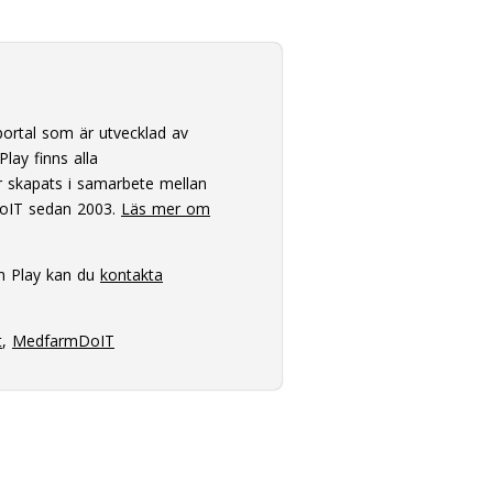
ortal som är utvecklad av
lay finns alla
 skapats i samarbete mellan
oIT sedan 2003.
Läs mer om
m Play kan du
kontakta
t
,
MedfarmDoIT