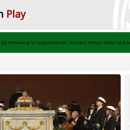
m
Play
 vi låg bemanning för supportärenden. Kontakta Monica Wallin vid br