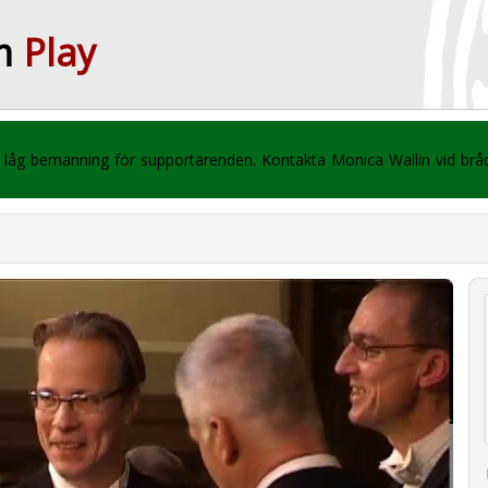
m
Play
 vi låg bemanning för supportärenden. Kontakta Monica Wallin vid br