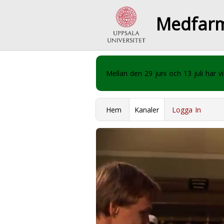
Medfar
Mellan den 29 juni och 13 juli har
Hem
Kanaler
Logga In