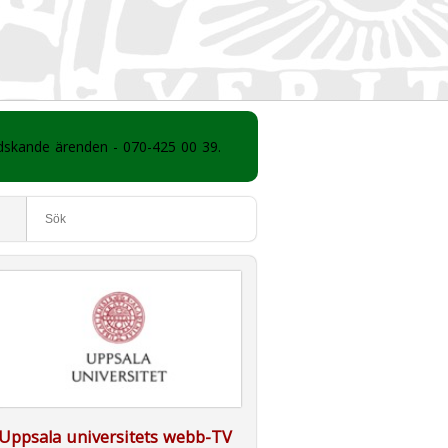
ådskande ärenden - 070-425 00 39.
Uppsala universitets webb-TV