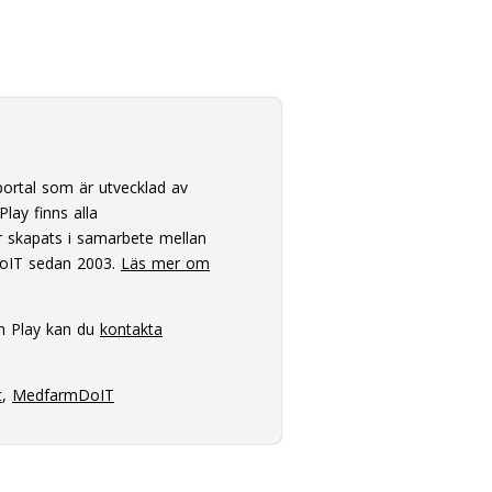
ortal som är utvecklad av
lay finns alla
 skapats i samarbete mellan
oIT sedan 2003.
Läs mer om
m Play kan du
kontakta
t
,
MedfarmDoIT