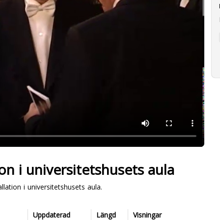
on i universitetshusets aula
lation i universitetshusets aula.
Uppdaterad
Längd
Visningar