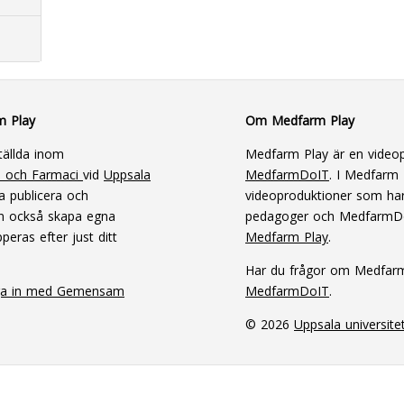
m Play
Om Medfarm Play
tällda inom
Medfarm Play är en videop
n och Farmaci
vid
Uppsala
MedfarmDoIT
. I Medfarm P
a publicera och
videoproduktioner som har
an också skapa egna
pedagoger och MedfarmD
peras efter just ditt
Medfarm Play
.
Har du frågor om Medfar
ga in med Gemensam
MedfarmDoIT
.
© 2026
Uppsala universite