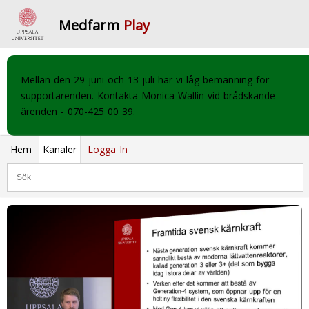
Medfarm
Play
Mellan den 29 juni och 13 juli har vi låg bemanning för
supportärenden. Kontakta Monica Wallin vid brådskande
ärenden - 070-425 00 39.
Hem
Kanaler
Logga In