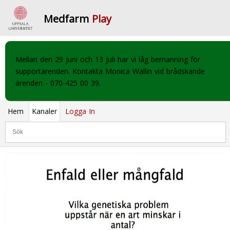
Medfarm
Play
Mellan den 29 juni och 13 juli har vi låg bemanning för
supportärenden. Kontakta Monica Wallin vid brådskande
ärenden - 070-425 00 39.
Hem
Kanaler
Logga In