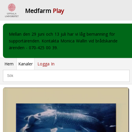
Medfarm
Play
Mellan den 29 juni och 13 juli har vi låg bemanning för
supportärenden. Kontakta Monica Wallin vid brådskande
ärenden - 070-425 00 39.
Hem
Kanaler
Logga In