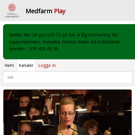
Medfarm
Play
Mellan den 29 juni och 13 juli har vi låg bemanning för
supportärenden. Kontakta Monica Wallin vid brådskande
ärenden - 070-425 00 39.
Hem
Kanaler
Logga In