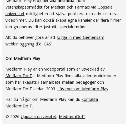
Medfarm Play erbjuder alla anställda inom
Vetenskapsområdet för Medicin och Farmaci
vid
Uppsala
universitet
möjligheten att själva publicera och administrera
videofilmer. Du kan också skapa egna kanaler där flera filmer
kan grupperas efter just ditt specialområde.
Allt du behöver göra är att
logga in med Gemensam
webbinloggning
(f.d. CAS).
Om Medfarm Play
Medfarm Play är en videoportal som är utvecklad av
MedfarmDoIT
. I Medfarm Play finns alla videoproduktioner
som har skapats i samarbete mellan pedagoger och
MedfarmDoIT sedan 2003.
Läs mer om Medfarm Play
.
Har du frågor om Medfarm Play kan du
kontakta
MedfarmDoIT
.
© 2026
Uppsala universitet
,
MedfarmDoIT