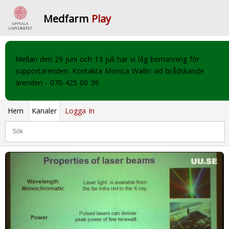
Medfarm
Play
Mellan den 29 juni och 13 juli har vi låg bemanning för
supportärenden. Kontakta Monica Wallin vid brådskande
ärenden - 070-425 00 39.
Hem
Kanaler
Logga In